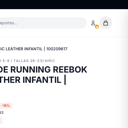
deportes…
C LEATHER INFANTIL | 100209617
 5-9 / TALLAS 26-33)
·
NIÑO
DE RUNNING REEBOK
HER INFANTIL |
-15%
32