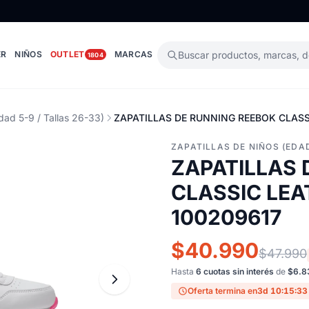
ER
NIÑOS
OUTLET
MARCAS
Buscar productos, marcas, 
1804
dad 5-9 / Tallas 26-33)
ZAPATILLAS DE RUNNING REEBOK CLASSI
ZAPATILLAS DE NIÑOS (EDAD
ZAPATILLAS 
CLASSIC LEAT
100209617
$40.990
$47.990
Hasta
6 cuotas sin interés
de
$6.8
Oferta termina en
3d 10:15:32