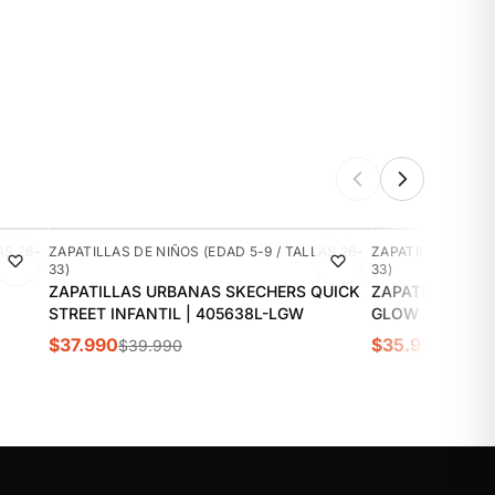
-5%
-10%
AS 26-
ZAPATILLAS DE NIÑOS (EDAD 5-9 / TALLAS 26-
ZAPATILLAS DE NI
33)
33)
ZAPATILLAS URBANAS SKECHERS QUICK
ZAPATILLAS UR
STREET INFANTIL | 405638L-LGW
GLOW ULTRA IN
$37.990
$35.990
$39.990
$39.9