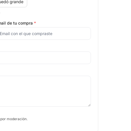
uedó grande
.
ail de tu compra
*
 por moderación.