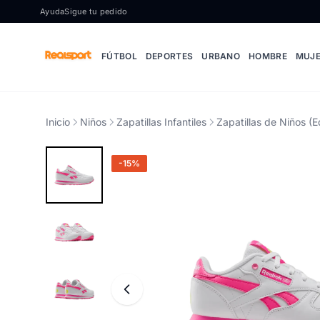
Ir al contenido
Ayuda
Sigue tu pedido
FÚTBOL
DEPORTES
URBANO
HOMBRE
MUJ
Inicio
Niños
Zapatillas Infantiles
Zapatillas de Niños (E
-15%