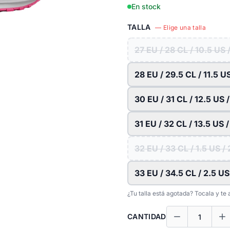
En stock
TALLA
— Elige una talla
27 EU / 28 CL / 10.5 US 
28 EU / 29.5 CL / 11.5 U
30 EU / 31 CL / 12.5 US 
31 EU / 32 CL / 13.5 US 
32 EU / 33 CL / 1.5 US /
33 EU / 34.5 CL / 2.5 US
¿Tu talla está agotada? Tocala y t
CANTIDAD