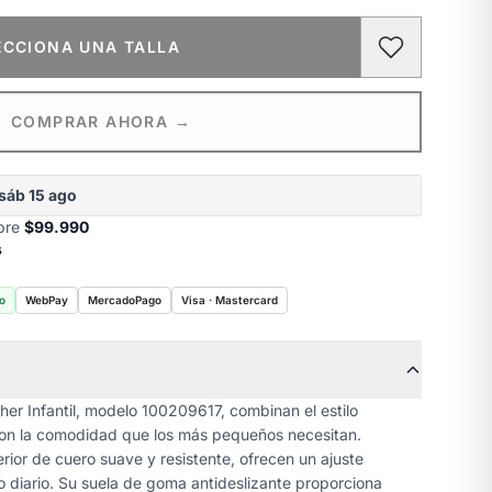
ECCIONA UNA TALLA
COMPRAR AHORA →
sáb 15 ago
obre
$99.990
s
o
WebPay
MercadoPago
Visa · Mastercard
her Infantil, modelo 100209617, combinan el estilo
 con la comodidad que los más pequeños necesitan.
ior de cuero suave y resistente, ofrecen un ajuste
 diario. Su suela de goma antideslizante proporciona