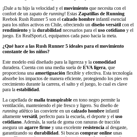
¡Dale a tu hijo la velocidad y el
movimiento
que necesita con el
confort de un zapato de
running
! Estas
Zapatillas de Running
Reebok Rush Runner 5 son el
calzado hombre
infantil esencial
para los niños activos en Chile, ofreciendo un
diseño versátil
con el
rendimiento
y la
durabilidad
necesarios para el
uso cotidiano
y el
juego. En RealSport.cl, equipamos cada paso hacia la meta.
¿Qué hace a las Rush Runner 5 ideales para el movimiento
constante de los niños?
Este modelo está diseñado para la ligereza y la
comodidad
duradera. Cuenta con una media suela de
EVA ligera
, que
proporciona una
amortiguación
flexible y efectiva. Esta tecnología
absorbe los impactos de manera eficiente, protegiendo los pies en
crecimiento durante la carrera, el salto y el juego, lo cual es clave
para la
estabilidad
.
La capellada de
malla transpirable
en tono negro permite la
ventilación, manteniendo el pie fresco y ligero. Su diseño de
running
atlético las convierte en un
calzado hombre
infantil
altamente
versátil
, perfecto para la escuela, el deporte y el
uso
cotidiano
. Además, la suela de goma con ranuras de tracción
asegura un
agarre firme
y una excelente
resistencia
al desgaste,
garantizando su
durabilidad
. Si buscas
comprar online
unas