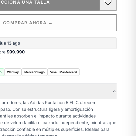
ECCIONA UNA TALLA
COMPRAR AHORA →
jue 13 ago
obre
$99.990
s
o
WebPay
MercadoPago
Visa · Mastercard
orredores, las Adidas Runfalcon 5 EL C ofrecen
aso. Con su estructura ligera y amortiguación
nfantiles absorben el impacto durante actividades
rre de velcro facilita el calzado independiente, mientras que
racción confiable en múltiples superficies. Ideales para
 desarrollo atlético temprano.