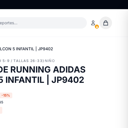
deportes…
LCON 5 INFANTIL | JP9402
 5-9 / TALLAS 26-33)
·
NIÑO
DE RUNNING ADIDAS
 INFANTIL | JP9402
-15%
65