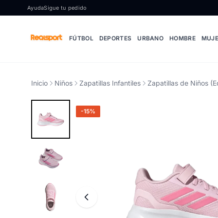
Ir al contenido
Ayuda
Sigue tu pedido
FÚTBOL
DEPORTES
URBANO
HOMBRE
MUJ
Inicio
Niños
Zapatillas Infantiles
Zapatillas de Niños (E
-15%