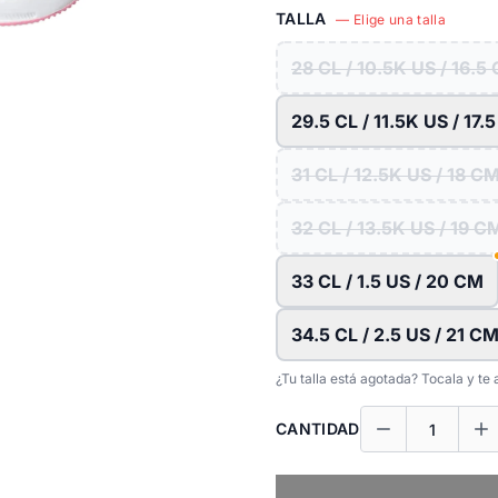
TALLA
— Elige una talla
28 CL / 10.5K US / 16.5
29.5 CL / 11.5K US / 17.
31 CL / 12.5K US / 18 C
32 CL / 13.5K US / 19 C
33 CL / 1.5 US / 20 CM
34.5 CL / 2.5 US / 21 C
¿Tu talla está agotada? Tocala y t
CANTIDAD