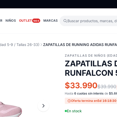
ER
NIÑOS
OUTLET
MARCAS
Buscar productos, marcas, 
1804
dad 5-9 / Tallas 26-33)
ZAPATILLAS DE RUNNING ADIDAS RUNFA
ZAPATILLAS DE NIÑOS (EDAD
ZAPATILLAS 
RUNFALCON 5
$33.990
$39.990
Hasta
6 cuotas sin interés
de
$5.6
Oferta termina en
5d 16:18:29
En stock