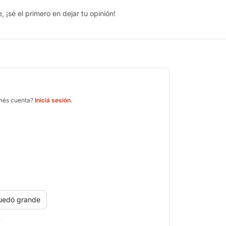
 ¡sé el primero en dejar tu opinión!
enés cuenta?
Iniciá sesión
.
uedó grande
.