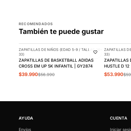
RECOMENDADOS
También te puede gustar
-30%
-10%
ZAPATILLAS DE NIÑOS (EDAD 5-9 / TALLAS 26-
ZAPATILLAS DE
33)
33)
ZAPATILLAS DE BASKETBALL ADIDAS
ZAPATILLAS 
CROSS EM UP 5K INFANTIL | GY2874
HUSTLE D 12
$39.990
$53.990
$56.990
$59
AYUDA
CUENTA
Envíos
Iniciar sesi