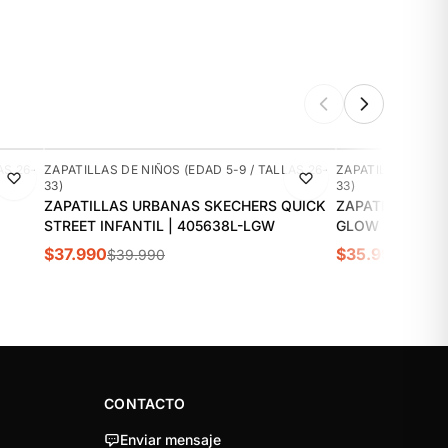
-5%
-10%
AS 26-
ZAPATILLAS DE NIÑOS (EDAD 5-9 / TALLAS 26-
ZAPATILLAS DE NI
33)
33)
ZAPATILLAS URBANAS SKECHERS QUICK
ZAPATILLAS UR
STREET INFANTIL | 405638L-LGW
GLOW ULTRA IN
$37.990
$35.990
$39.990
$39.9
CONTACTO
Enviar mensaje