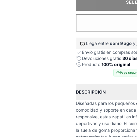
SEL
Llega entre
dom 9 ago
y
Envío gratis en compras s
Devoluciones gratis
30 día
Producto
100% original
Pago segur
DESCRIPCIÓN
Diseñadas para los pequeños c
comodidad y soporte en cada p
responsive, estas zapatillas i
deportivas y uso diario. El cie
la suela de goma proporciona t
entrenamientos, juego activo y