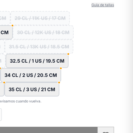
Guía de tallas
 CM
29 CL / 11K US / 17 CM
5 CM
30 CL / 12K US / 18 CM
M
31.5 CL / 13K US / 18.5 CM
M
32.5 CL / 1 US / 19.5 CM
34 CL / 2 US / 20.5 CM
M
35 CL / 3 US / 21 CM
e avisamos cuando vuelva.