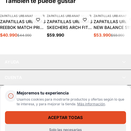
También te puede gustar
AGREGAR
AGREGAR
AGREGAR
ZAPATILLAS URBANAS MUJER
ZAPATILLAS URBANAS MUJER
ZAPATILLAS URBANAS M
-9%
-10%
ZAPATILLAS URBANAS
ZAPATILLAS URBANAS
ZAPATILLAS URB
REEBOK MATCH PRIME
SKECHERS ARCH FIT
NEW BALANCE 51
V2 MUJER | 100261905
2.0 MUJER | 150051-
MUJER | WL515W
$40.990
$59.990
$53.990
$44.990
$59.990
BKMT
AYUDA
CUENTA
LEGAL
Mejoremos tu experiencia
Usamos cookies para mostrarte productos y ofertas según lo que
te interesa, y para mejorar la tienda.
Más información
.
Pago seguro
SSL / Datos protegidos
ACEPTAR TODAS
Realsport © 2026
ZAPATILLAS URBANAS MICHAEL KORS OLYMPIA MUJER | 100895
AGOTADO
$58.990
$69.990
Solo las necesarias
WebPay
MercadoPago
Tarjetas