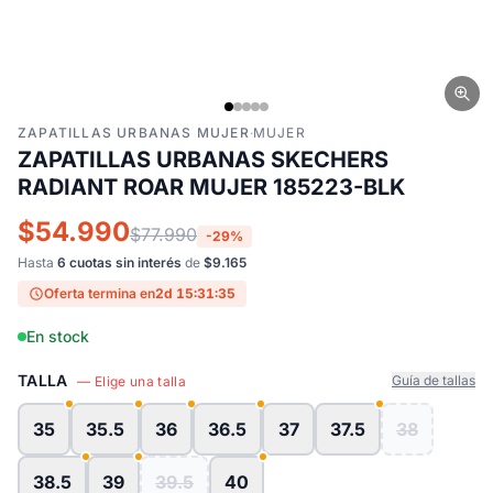
ZAPATILLAS URBANAS MUJER
·
MUJER
ZAPATILLAS URBANAS SKECHERS
RADIANT ROAR MUJER 185223-BLK
$54.990
$77.990
-29%
Hasta
6 cuotas sin interés
de
$9.165
Oferta termina en
2d 15:31:34
En stock
TALLA
Guía de tallas
— Elige una talla
35
35.5
36
36.5
37
37.5
38
38.5
39
39.5
40