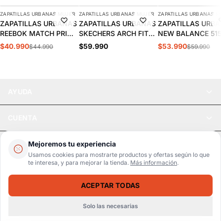
ZAPATILLAS URBANAS MUJER
ZAPATILLAS URBANAS MUJER
ZAPATILLAS URBANAS M
-9%
-10%
ZAPATILLAS URBANAS
ZAPATILLAS URBANAS
ZAPATILLAS URB
REEBOK MATCH PRIME
SKECHERS ARCH FIT
NEW BALANCE 51
V2 MUJER | 100261905
2.0 MUJER | 150051-
MUJER | WL515W
$40.990
$59.990
$53.990
$44.990
$59.990
BKMT
AYUDA
CUENTA
LEGAL
Mejoremos tu experiencia
Usamos cookies para mostrarte productos y ofertas según lo que
te interesa, y para mejorar la tienda.
Más información
.
Pago seguro
SSL / Datos protegidos
ACEPTAR TODAS
Realsport © 2026
ZAPATILLAS URBANAS SKECHERS RADIANT ROAR MUJER 185223-BLK
SELECCIONA UNA TALLA
$54.990
$77.990
Solo las necesarias
WebPay
MercadoPago
Tarjetas