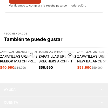
Verificamos tu compra y la reseña pasa por moderación.
RECOMENDADOS
También te puede gustar
AGREGAR
AGREGAR
AGREGAR
ZAPATILLAS URBANAS MUJER
ZAPATILLAS URBANAS MUJER
ZAPATILLAS URBANAS M
-9%
-10%
ZAPATILLAS URBANAS
ZAPATILLAS URBANAS
ZAPATILLAS URB
REEBOK MATCH PRIME
SKECHERS ARCH FIT
NEW BALANCE 51
V2 MUJER | 100261905
2.0 MUJER | 150051-
MUJER | WL515W
$40.990
$59.990
$53.990
$44.990
$59.990
BKMT
AYUDA
CUENTA