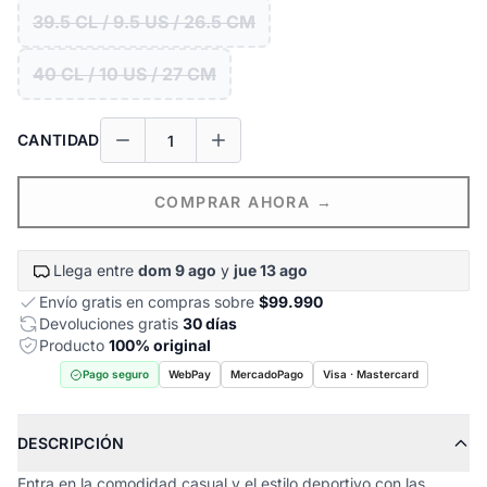
39.5 CL / 9.5 US / 26.5 CM
40 CL / 10 US / 27 CM
CANTIDAD
COMPRAR AHORA →
Llega entre
dom 9 ago
y
jue 13 ago
Envío gratis en compras sobre
$99.990
Devoluciones gratis
30 días
Producto
100% original
Pago seguro
WebPay
MercadoPago
Visa · Mastercard
DESCRIPCIÓN
Entra en la comodidad casual y el estilo deportivo con las