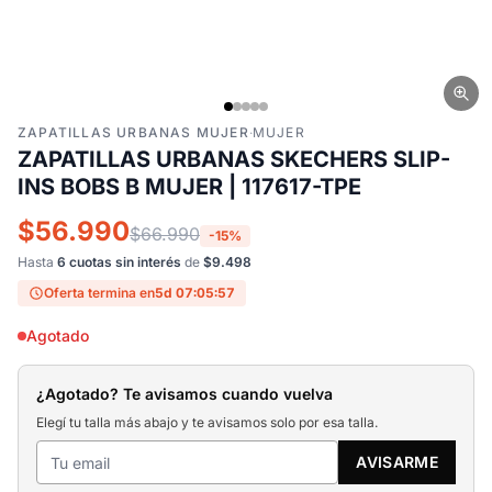
ZAPATILLAS URBANAS MUJER
·
MUJER
ZAPATILLAS URBANAS SKECHERS SLIP-
INS BOBS B MUJER | 117617-TPE
$56.990
$66.990
-15%
Hasta
6 cuotas sin interés
de
$9.498
Oferta termina en
5d 07:05:56
Agotado
¿Agotado? Te avisamos cuando vuelva
Elegí tu talla más abajo y te avisamos solo por esa talla.
AVISARME