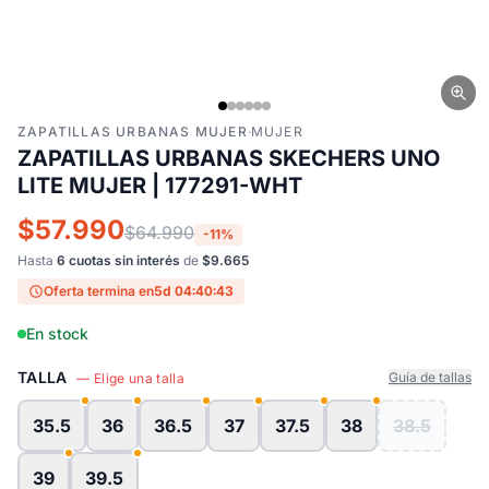
ZAPATILLAS URBANAS MUJER
·
MUJER
ZAPATILLAS URBANAS SKECHERS UNO
LITE MUJER | 177291-WHT
$57.990
$64.990
-11%
Hasta
6 cuotas sin interés
de
$9.665
Oferta termina en
5d 04:40:42
En stock
TALLA
Guía de tallas
— Elige una talla
35.5
36
36.5
37
37.5
38
38.5
39
39.5