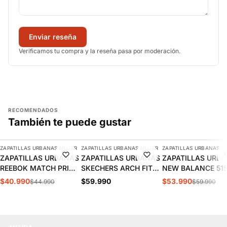
Enviar reseña
Verificamos tu compra y la reseña pasa por moderación.
RECOMENDADOS
También te puede gustar
AGREGAR
AGREGAR
AGREGAR
ZAPATILLAS URBANAS MUJER
ZAPATILLAS URBANAS MUJER
ZAPATILLAS URBANAS M
-9%
-10%
ZAPATILLAS URBANAS
ZAPATILLAS URBANAS
ZAPATILLAS URB
REEBOK MATCH PRIME
SKECHERS ARCH FIT
NEW BALANCE 51
V2 MUJER | 100261905
2.0 MUJER | 150051-
MUJER | WL515W
$40.990
$59.990
$53.990
$44.990
$59.990
BKMT