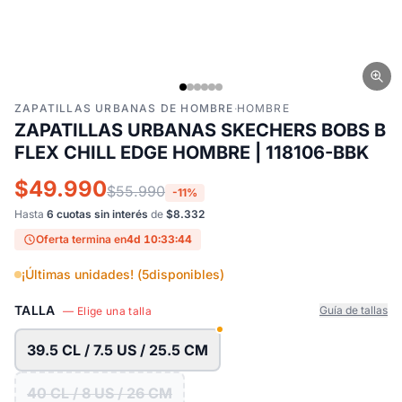
ZAPATILLAS URBANAS DE HOMBRE
·
HOMBRE
ZAPATILLAS URBANAS SKECHERS BOBS B
FLEX CHILL EDGE HOMBRE | 118106-BBK
$49.990
$55.990
-11%
Hasta
6 cuotas sin interés
de
$8.332
Oferta termina en
4d 10:33:43
¡Últimas unidades! (
5
disponibles)
TALLA
Guía de tallas
— Elige una talla
39.5 CL / 7.5 US / 25.5 CM
40 CL / 8 US / 26 CM