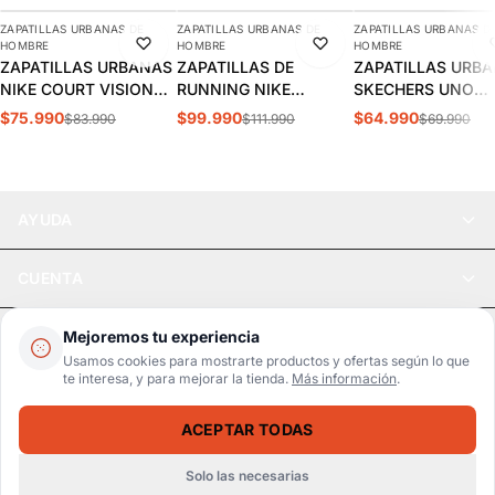
ZAPATILLAS URBANAS DE
ZAPATILLAS URBANAS DE
ZAPATILLAS URBANAS D
-10%
-11%
-7%
HOMBRE
HOMBRE
HOMBRE
ZAPATILLAS URBANAS
ZAPATILLAS DE
ZAPATILLAS URB
NIKE COURT VISION
RUNNING NIKE
SKECHERS UNO
LOW HOMBRE |
INITIATOR HOMBRE |
STAND HOMBRE |
$75.990
$99.990
$64.990
$83.990
$111.990
$69.990
FZ0630-010
394055-100
52458-DKRD
AYUDA
CUENTA
LEGAL
Mejoremos tu experiencia
Usamos cookies para mostrarte productos y ofertas según lo que
te interesa, y para mejorar la tienda.
Más información
.
Pago seguro
SSL / Datos protegidos
ACEPTAR TODAS
Realsport © 2026
ZAPATILLAS URBANAS SKECHERS BOBS B FLEX CHILL EDGE HOMBRE | 118106-BBK
SELECCIONA UNA TALLA
$49.990
$55.990
Solo las necesarias
WebPay
MercadoPago
Tarjetas