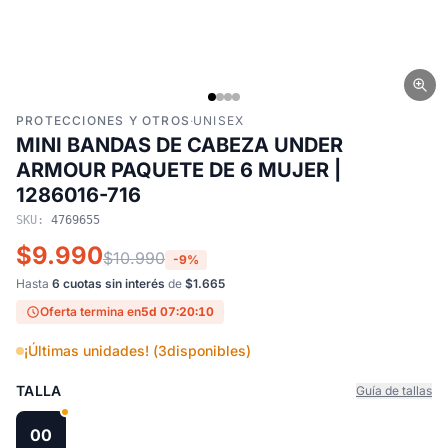
PROTECCIONES Y OTROS
·
UNISEX
MINI BANDAS DE CABEZA UNDER
ARMOUR PAQUETE DE 6 MUJER |
1286016-716
SKU:
4769655
$9.990
$10.990
-9%
Hasta
6 cuotas sin interés
de
$1.665
Oferta termina en
5d 07:20:09
¡Últimas unidades! (
3
disponibles)
TALLA
Guía de tallas
00