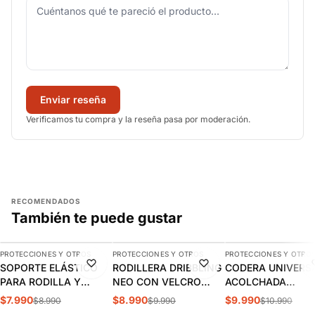
Enviar reseña
Verificamos tu compra y la reseña pasa por moderación.
RECOMENDADOS
También te puede gustar
AGREGAR
AGREGAR
AGREGAR
PROTECCIONES Y OTROS
PROTECCIONES Y OTROS
PROTECCIONES Y OTRO
-11%
-10%
-9%
SOPORTE ELÁSTICO
RODILLERA DRIBBLING
CODERA UNIVERS
PARA RODILLA Y
NEO CON VELCRO
ACOLCHADA
PANTORRILLA WILSON
ABIERTA | 9.55.04
DRIBBLING | 9.20.
$7.990
$8.990
$9.990
$8.990
$9.990
$10.990
| WILAW705