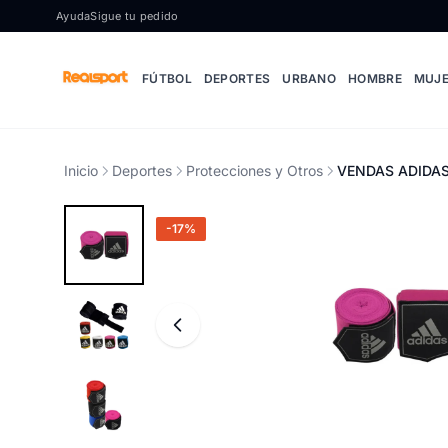
Ir al contenido
Ayuda
Sigue tu pedido
FÚTBOL
DEPORTES
URBANO
HOMBRE
MUJ
Inicio
Deportes
Protecciones y Otros
VENDAS ADIDAS
-17%