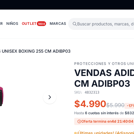
ER
NIÑOS
OUTLET
MARCAS
Buscar productos, marcas, 
1804
 UNISEX BOXING 255 CM ADIBP03
PROTECCIONES Y OTROS
·
UN
VENDAS ADID
CM ADIBP03
SKU:
4832313
$4.990
$5.990
-17
Hasta
6 cuotas sin interés
de
$832
Oferta termina en
4d 21:40:03
¡Últimas unidades! (
4
disponi