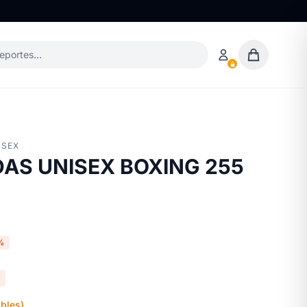
deportes…
ISEX
AS UNISEX BOXING 255
%
bles)