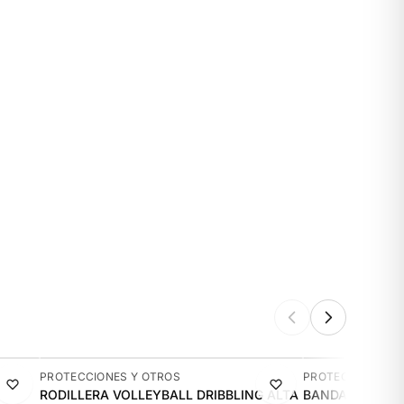
-13%
-14%
PROTECCIONES Y OTROS
PROTECCIONES Y
RODILLERA VOLLEYBALL DRIBBLING ALTA
BANDA ELASTIC