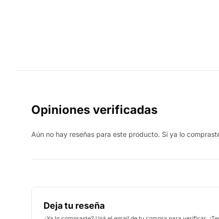
Opiniones verificadas
Aún no hay reseñas para este producto. Si ya lo compraste,
Deja tu reseña
¿Ya lo compraste? Usá el email de tu compra para verificar. ¿T