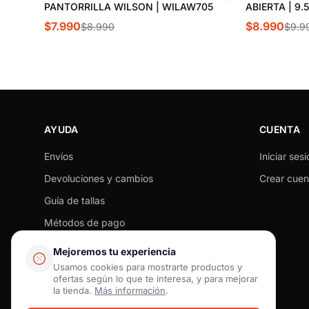
PANTORRILLA WILSON | WILAW705
ABIERTA | 9.
$7.990
$8.990
$8.990
$9.9
AYUDA
CUENTA
Envíos
Iniciar sesi
Devoluciones y cambios
Crear cuen
Guía de tallas
Métodos de pago
Seguimiento de pedido
Mejoremos tu experiencia
Preguntas frecuentes
Usamos cookies para mostrarte productos y
ofertas según lo que te interesa, y para mejorar
Contacto
la tienda.
Más información
.