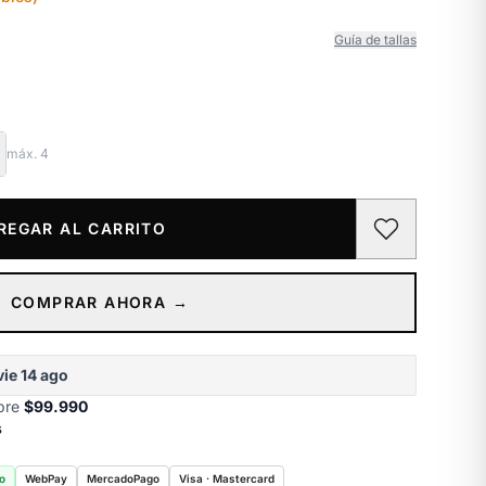
Guía de tallas
máx.
4
REGAR AL CARRITO
COMPRAR AHORA →
vie 14 ago
obre
$99.990
s
o
WebPay
MercadoPago
Visa · Mastercard