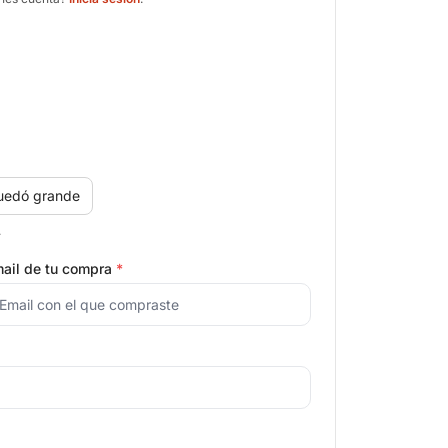
uedó grande
.
ail de tu compra
*