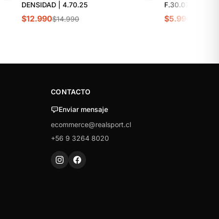
DENSIDAD | 4.70.25
F.30.07
$12.990
$5.990
$14.990
$6.990
CONTACTO
Enviar mensaje
ecommerce@realsport.cl
+56 9 3264 8020