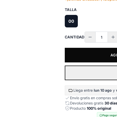
TALLA
00
CANTIDAD
AG
Llega entre
lun 10 ago
y
Envío gratis en compras s
Devoluciones gratis
30 día
Producto
100% original
Pago segur