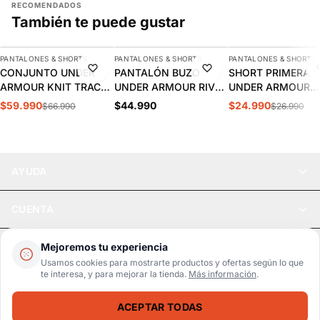
RECOMENDADOS
También te puede gustar
AGREGAR
AGREGAR
AGREGAR
PANTALONES & SHORTS
PANTALONES & SHORTS
PANTALONES & SHORTS
-10%
NUEVO
-7%
CONJUNTO UNDER
PANTALÓN BUZO
SHORT PRIMERA 
ARMOUR KNIT TRACK
UNDER ARMOUR RIVAL
UNDER ARMOUR
SUIT HOMBRE
WOVEN HOMBRE |
HEATGEAR NEGRO 
$59.990
$44.990
$24.990
$66.990
$26.990
1357139-001
1390150-001
1361602-002
AYUDA
CUENTA
LEGAL
Mejoremos tu experiencia
Usamos cookies para mostrarte productos y ofertas según lo que
te interesa, y para mejorar la tienda.
Más información
.
Pago seguro
SSL / Datos protegidos
ACEPTAR TODAS
Realsport © 2026