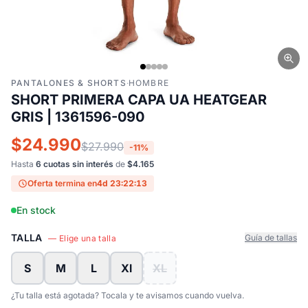
PANTALONES & SHORTS
·
HOMBRE
SHORT PRIMERA CAPA UA HEATGEAR
GRIS | 1361596-090
$24.990
$27.990
-11%
Hasta
6 cuotas sin interés
de
$4.165
Oferta termina en
4d 23:22:12
En stock
TALLA
Guía de tallas
— Elige una talla
S
M
L
Xl
XL
¿Tu talla está agotada? Tocala y te avisamos cuando vuelva.