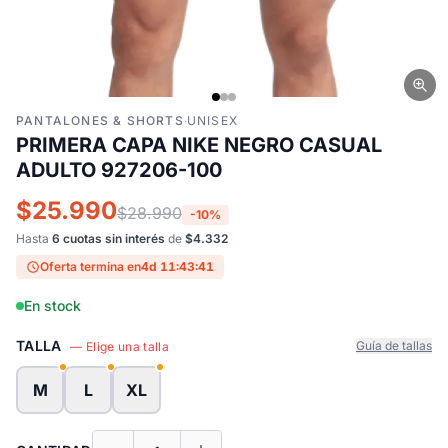
PANTALONES & SHORTS
·
UNISEX
PRIMERA CAPA NIKE NEGRO CASUAL
ADULTO 927206-100
$25.990
$28.990
-10%
Hasta
6 cuotas sin interés
de
$4.332
Oferta termina en
4d 11:43:40
En stock
TALLA
Guía de tallas
— Elige una talla
M
L
XL