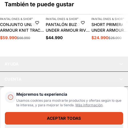
También te puede gustar
AGREGAR
AGREGAR
AGREGAR
PANTALONES & SHORTS
PANTALONES & SHORTS
PANTALONES & SHORTS
-10%
NUEVO
-7%
CONJUNTO UNDER
PANTALÓN BUZO
SHORT PRIMERA 
ARMOUR KNIT TRACK
UNDER ARMOUR RIVAL
UNDER ARMOUR
SUIT HOMBRE
WOVEN HOMBRE |
HEATGEAR NEGRO 
$59.990
$44.990
$24.990
$66.990
$26.990
1357139-001
1390150-001
1361602-002
AYUDA
CUENTA
LEGAL
Mejoremos tu experiencia
Usamos cookies para mostrarte productos y ofertas según lo que
te interesa, y para mejorar la tienda.
Más información
.
Pago seguro
SSL / Datos protegidos
ACEPTAR TODAS
Realsport © 2026
PRIMERA CAPA NIKE NEGRO CASUAL ADULTO 927206-100
SELECCIONA UNA TALLA