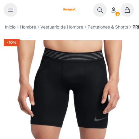
Ir al contenido
Inicio
Hombre
Vestuario de Hombre
Pantalones & Shorts
PR
-10%