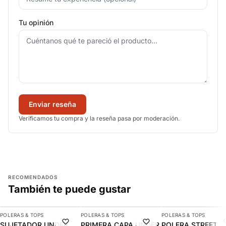
Tu opinión
Enviar reseña
Verificamos tu compra y la reseña pasa por moderación.
RECOMENDADOS
También te puede gustar
AGREGAR
AGREGAR
AGREGAR
POLERAS & TOPS
POLERAS & TOPS
POLERAS & TOPS
-9%
-9%
-11%
SUJETADOR UNDER
PRIMERA CAPA UNDER
POLERA STREET