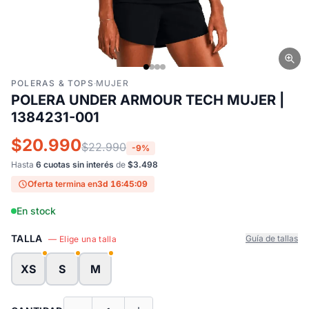
POLERAS & TOPS
·
MUJER
POLERA UNDER ARMOUR TECH MUJER |
1384231-001
$20.990
$22.990
-9%
Hasta
6 cuotas sin interés
de
$3.498
Oferta termina en
3d 16:45:09
En stock
TALLA
Guía de tallas
— Elige una talla
XS
S
M