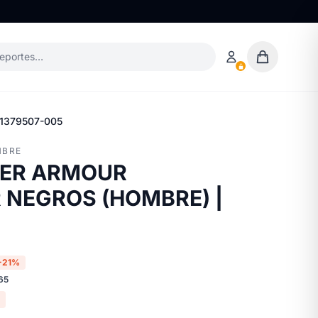
deportes…
1379507-005
MBRE
ER ARMOUR
 NEGROS (HOMBRE) |
-21%
65