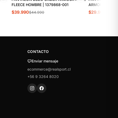
FLEECE HOMBRE | 1379868-001
ARMOUR HEATGE
$39.990
$29.990
$44.990
$36.9
CONTACTO
Enviar mensaje
ecommerce@realsport.cl
+56 9 3264 8020