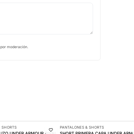
 por moderación.
-7%
& SHORTS
PANTALONES & SHORTS
UZO UNDER ARMOUR RIVAL
SHORT PRIMERA CAPA UNDER ARM