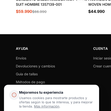
SUIT HOMBRE 1357139-001
WOVEN HOMBR
$59.990
$44.990
$66.990
AYUDA
CUENTA
Envíos
Iniciar sesi
Devoluciones y cambios
Crear cuen
Guía de tallas
Métodos de pago
Seguimiento de pedido
Mejoremos tu experiencia
Preguntas frecuentes
Usamos cookies para mostrarte productos y
ofertas según lo que te interesa, y para mejorar
Contacto
la tienda.
Más información
.