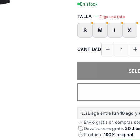
En stock
TALLA
— Elige una talla
S
M
L
Xl
CANTIDAD
SEL
Llega entre
lun 10 ago
y
Envío gratis en compras s
Devoluciones gratis
30 día
Producto
100% original