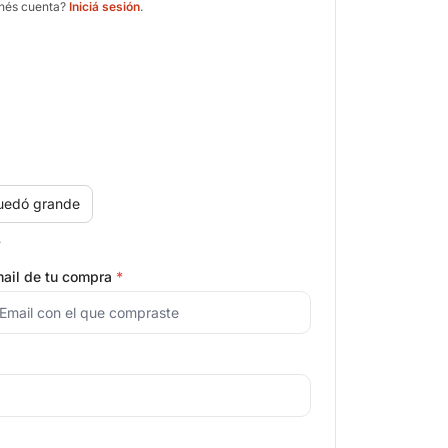
enés cuenta?
Iniciá sesión
.
uedó grande
.
ail de tu compra
*