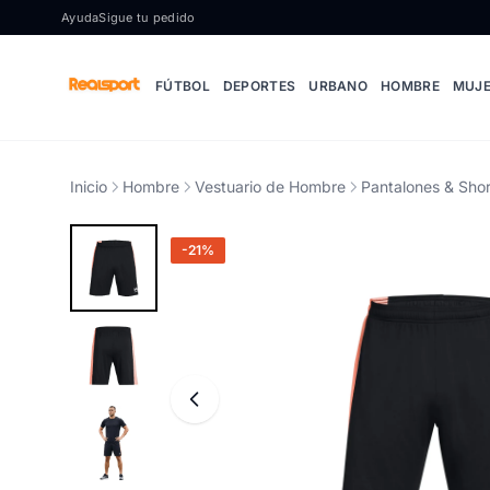
Ir al contenido
Ayuda
Sigue tu pedido
FÚTBOL
DEPORTES
URBANO
HOMBRE
MUJ
Inicio
Hombre
Vestuario de Hombre
Pantalones & Shor
-21%