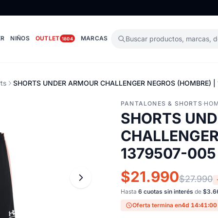
ER
NIÑOS
OUTLET
MARCAS
Buscar productos, marcas, 
1804
ts
SHORTS UNDER ARMOUR CHALLENGER NEGROS (HOMBRE) | 
PANTALONES & SHORTS
·
HO
SHORTS UND
CHALLENGER
1379507-005
$21.990
$27.990
Hasta
6 cuotas sin interés
de
$3.6
Oferta termina en
4d 14:40:59