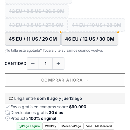
42 EU / 8.5 US / 26.5 CM
43 EU / 9.5 US / 27.5 CM
44 EU / 10 US / 28 CM
45 EU / 11 US / 29 CM
46 EU / 12 US / 30 CM
¿Tu talla está agotada? Tocala y te avisamos cuando vuelva.
CANTIDAD
COMPRAR AHORA →
Llega entre
dom 9 ago
y
jue 13 ago
Envío gratis en compras sobre
$99.990
Devoluciones gratis
30 días
Producto
100% original
Pago seguro
WebPay
MercadoPago
Visa · Mastercard