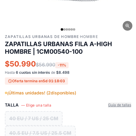
ZAPATILLAS URBANAS DE HOMBRE
·
HOMBRE
ZAPATILLAS URBANAS FILA A-HIGH
HOMBRE | 1CM00540-100
$50.990
$56.990
-11%
Hasta
6 cuotas sin interés
de
$8.498
Oferta termina en
5d 01:18:02
¡Últimas unidades! (
2
disponibles)
TALLA
Guía de tallas
— Elige una talla
40 EU / 7 US / 25 CM
40.5 EU / 7.5 US / 25.5 CM