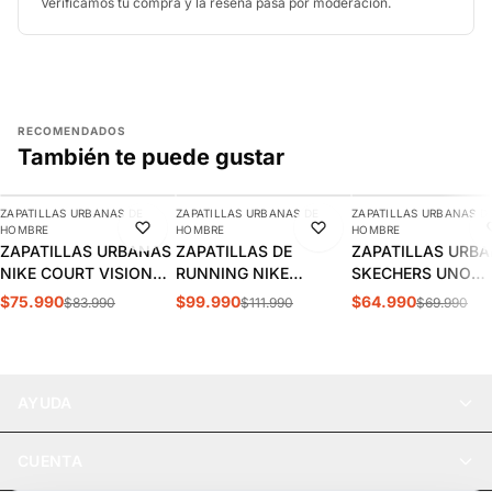
Verificamos tu compra y la reseña pasa por moderación.
RECOMENDADOS
También te puede gustar
AGREGAR
AGREGAR
AGREGAR
ZAPATILLAS URBANAS DE
ZAPATILLAS URBANAS DE
ZAPATILLAS URBANAS D
-10%
-11%
-7%
HOMBRE
HOMBRE
HOMBRE
ZAPATILLAS URBANAS
ZAPATILLAS DE
ZAPATILLAS URB
NIKE COURT VISION
RUNNING NIKE
SKECHERS UNO
LOW HOMBRE |
INITIATOR HOMBRE |
STAND HOMBRE |
$75.990
$99.990
$64.990
$83.990
$111.990
$69.990
FZ0630-010
394055-100
52458-DKRD
AYUDA
CUENTA