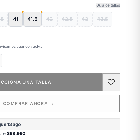
Guía de tallas
.5
41
41.5
42
42.5
43
43.5
e avisamos cuando vuelva.
ECCIONA UNA TALLA
COMPRAR AHORA →
jue 13 ago
obre
$99.990
s