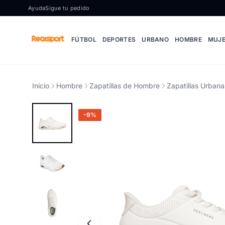
Ir al contenido
Ayuda
Sigue tu pedido
FÚTBOL
DEPORTES
URBANO
HOMBRE
MUJ
Inicio
Hombre
Zapatillas de Hombre
Zapatillas Urban
-9%