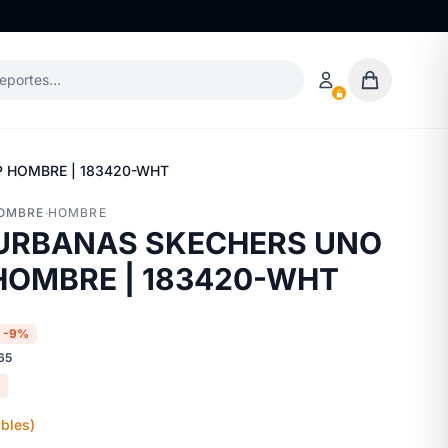
deportes…
P HOMBRE | 183420-WHT
HOMBRE
·
HOMBRE
 URBANAS SKECHERS UNO
HOMBRE | 183420-WHT
-9%
65
bles)