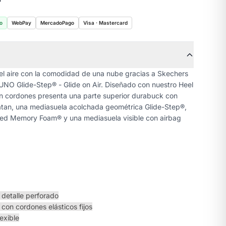
o
WebPay
MercadoPago
Visa · Mastercard
el aire con la comodidad de una nube gracias a Skechers
 UNO Glide-Step® - Glide on Air. Diseñado con nuestro Heel
sin cordones presenta una parte superior durabuck con
atan, una mediasuela acolchada geométrica Glide-Step®,
oled Memory Foam® y una mediasuela visible con airbag
 detalle perforado
con cordones elásticos fijos
lexible