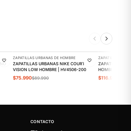
-16%
-10%
ZAPATILLAS URBANAS DE HOMBRE
ZAPATILLAS URB
UNO
ZAPATILLAS URBANAS NIKE COURT
ZAPATILLAS UR
VISION LOW HOMBRE | HV4506-200
HOMBRE | IO451
$75.990
$116.990
$89.990
$129.
CONTACTO