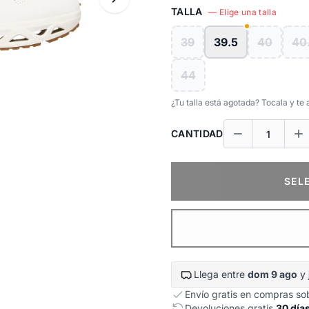
TALLA
— Elige una talla
39
39.5
40
40
44
¿Tu talla está agotada? Tocala y t
CANTIDAD
SEL
Llega entre
dom 9 ago
y
Envío gratis en compras s
Devoluciones gratis
30 día