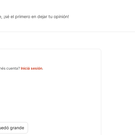
 ¡sé el primero en dejar tu opinión!
enés cuenta?
Iniciá sesión
.
uedó grande