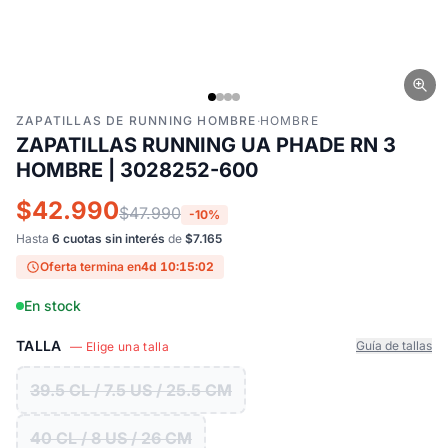
ZAPATILLAS DE RUNNING HOMBRE
·
HOMBRE
ZAPATILLAS RUNNING UA PHADE RN 3
HOMBRE | 3028252-600
$42.990
$47.990
-10%
Hasta
6 cuotas sin interés
de
$7.165
Oferta termina en
4d 10:15:01
En stock
TALLA
Guía de tallas
— Elige una talla
39.5 CL / 7.5 US / 25.5 CM
40 CL / 8 US / 26 CM