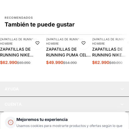
RECOMENDADOS
También te puede gustar
AGREGAR
AGREGAR
AGREGAR
ZAPATILLAS DE RUNNING
ZAPATILLAS DE RUNNING
ZAPATILLAS DE RUNNIN
-10%
-9%
-10%
HOMBRE
HOMBRE
HOMBRE
ZAPATILLAS DE
ZAPATILLAS DE
ZAPATILLAS DE
RUNNING NIKE
RUNNING PUMA CELL
RUNNING NIKE
REVOLUTION 8
THRILL HOMBRE |
REVOLUTION 8
$62.990
$49.990
$62.990
$69.990
$54.990
$69.990
HOMBRE | HJ9198-007
310168 11
HOMBRE | HJ9198
AYUDA
CUENTA
LEGAL
Mejoremos tu experiencia
Usamos cookies para mostrarte productos y ofertas según lo que