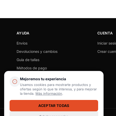
AYUDA
CUENTA
Envíos
Iniciar sesi
Devoluciones y cambios
Crear cuen
Guía de tallas
Métodos de pago
Seguimiento de pedido
Mejoremos tu experiencia
Preguntas frecuentes
Usamos cookies para mostrarte productos y
ofertas según lo que te interesa, y para mejorar
Contacto
la tienda.
Más información
.
ACEPTAR TODAS