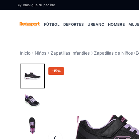
Ir al contenido
Ayuda
Sigue tu pedido
FÚTBOL
DEPORTES
URBANO
HOMBRE
MUJ
Inicio
Niños
Zapatillas Infantiles
Zapatillas de Niños (E
-15%