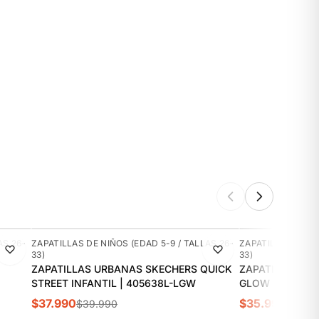
-5%
-10%
AS 26-
ZAPATILLAS DE NIÑOS (EDAD 5-9 / TALLAS 26-
ZAPATILLAS DE NI
33)
33)
ZAPATILLAS URBANAS SKECHERS QUICK
ZAPATILLAS UR
STREET INFANTIL | 405638L-LGW
GLOW ULTRA IN
$37.990
$35.990
$39.990
$39.9