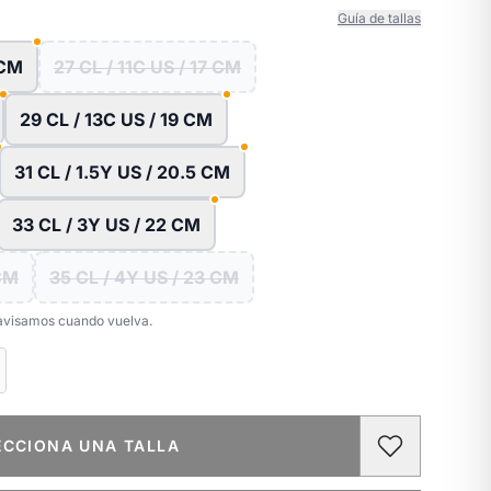
Guía de tallas
 CM
27 CL / 11C US / 17 CM
29 CL / 13C US / 19 CM
31 CL / 1.5Y US / 20.5 CM
33 CL / 3Y US / 22 CM
 CM
35 CL / 4Y US / 23 CM
e avisamos cuando vuelva.
ECCIONA UNA TALLA