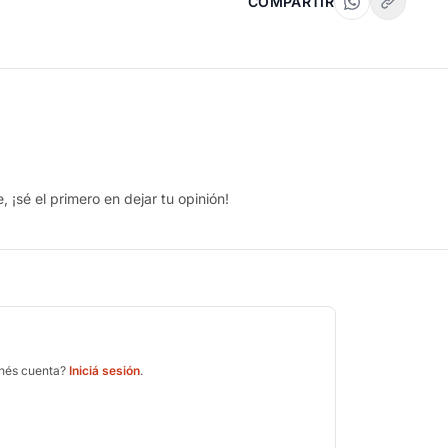
COMPARTIR
 ¡sé el primero en dejar tu opinión!
enés cuenta?
Iniciá sesión
.