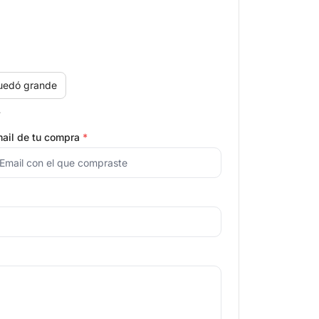
uedó grande
.
ail de tu compra
*