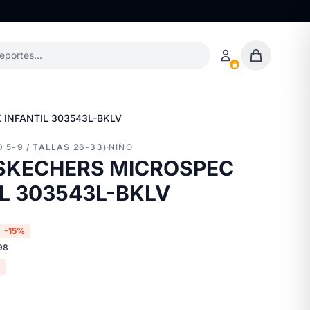
deportes…
 INFANTIL 303543L-BKLV
 5-9 / TALLAS 26-33)
·
NIÑO
 SKECHERS MICROSPEC
L 303543L-BKLV
-15%
98