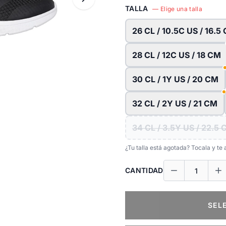
TALLA
— Elige una talla
26 CL / 10.5C US / 16.5
28 CL / 12C US / 18 CM
30 CL / 1Y US / 20 CM
32 CL / 2Y US / 21 CM
34 CL / 3.5Y US / 22.5
¿Tu talla está agotada? Tocala y t
CANTIDAD
SEL