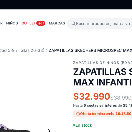
ER
NIÑOS
OUTLET
MARCAS
Buscar productos, marcas, 
1804
dad 5-9 / Tallas 26-33)
ZAPATILLAS SKECHERS MICROSPEC MAX
ZAPATILLAS DE NIÑOS (EDAD
ZAPATILLAS
MAX INFANTI
$32.990
$38.990
Hasta
6 cuotas sin interés
de
$5.4
Oferta termina en
4d 16:18:49
En stock