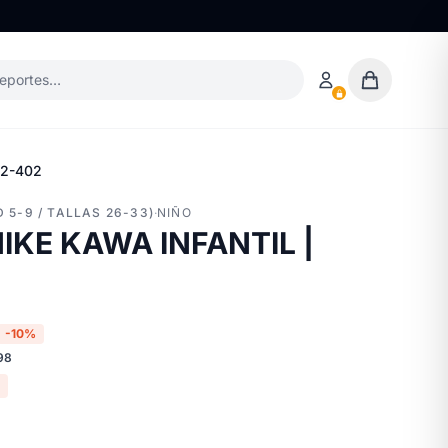
deportes…
12-402
 5-9 / TALLAS 26-33)
·
NIÑO
IKE KAWA INFANTIL |
-10%
98