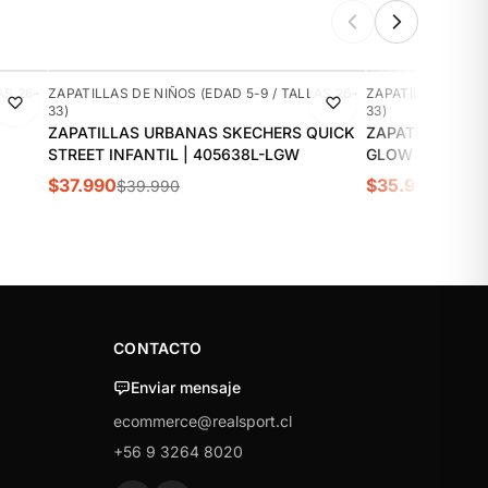
-5%
-10%
AS 26-
ZAPATILLAS DE NIÑOS (EDAD 5-9 / TALLAS 26-
ZAPATILLAS DE NI
33)
33)
ZAPATILLAS URBANAS SKECHERS QUICK
ZAPATILLAS UR
STREET INFANTIL | 405638L-LGW
GLOW ULTRA IN
$37.990
$35.990
$39.990
$39.9
CONTACTO
Enviar mensaje
ecommerce@realsport.cl
+56 9 3264 8020