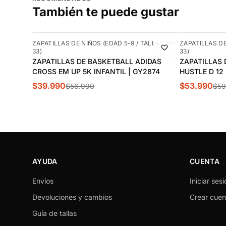
También te puede gustar
-30%
-10%
ZAPATILLAS DE NIÑOS (EDAD 5-9 / TALLAS 26-
ZAPATILLAS DE
33)
33)
ZAPATILLAS DE BASKETBALL ADIDAS
ZAPATILLAS 
CROSS EM UP 5K INFANTIL | GY2874
HUSTLE D 12
$39.990
$53.990
$56.990
$59
AYUDA
CUENTA
Envíos
Iniciar sesi
Devoluciones y cambios
Crear cuen
Guía de tallas