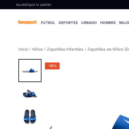
Ir al contenido
Ayuda
Sigue tu pedido
FÚTBOL
DEPORTES
URBANO
HOMBRE
MUJ
Inicio
Niños
Zapatillas Infantiles
Zapatillas de Niños (E
-10%