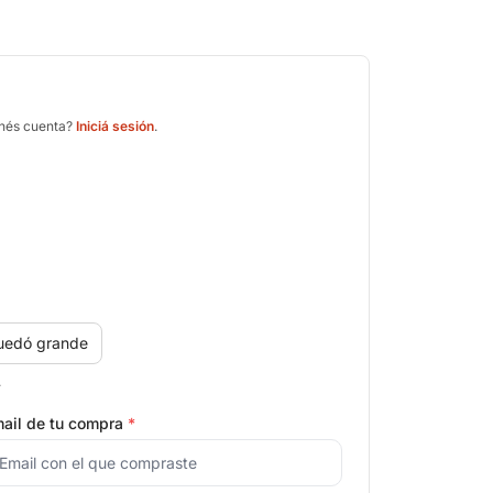
enés cuenta?
Iniciá sesión
.
uedó grande
.
ail de tu compra
*