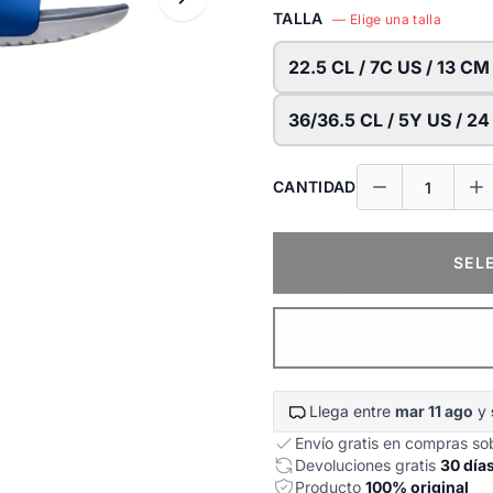
TALLA
— Elige una talla
22.5 CL / 7C US / 13 CM
36/36.5 CL / 5Y US / 2
CANTIDAD
SEL
Llega entre
mar 11 ago
y
Envío gratis en compras s
Devoluciones gratis
30 día
Producto
100% original