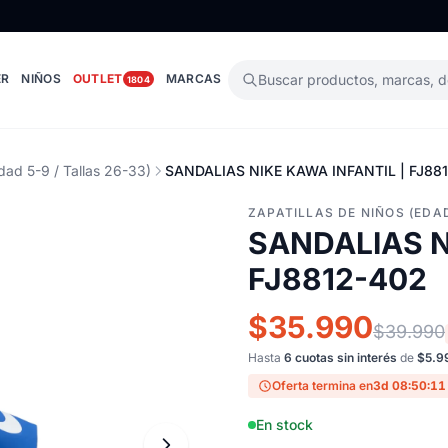
ER
NIÑOS
OUTLET
MARCAS
Buscar productos, marcas, 
1804
dad 5-9 / Tallas 26-33)
SANDALIAS NIKE KAWA INFANTIL | FJ88
ZAPATILLAS DE NIÑOS (EDAD
SANDALIAS N
FJ8812-402
$35.990
$39.990
Hasta
6 cuotas sin interés
de
$5.9
Oferta termina en
3d 08:50:10
En stock