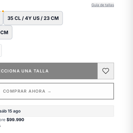
Guía de tallas
35 CL / 4Y US / 23 CM
4 CM
ECCIONA UNA TALLA
COMPRAR AHORA →
sáb 15 ago
obre
$99.990
s