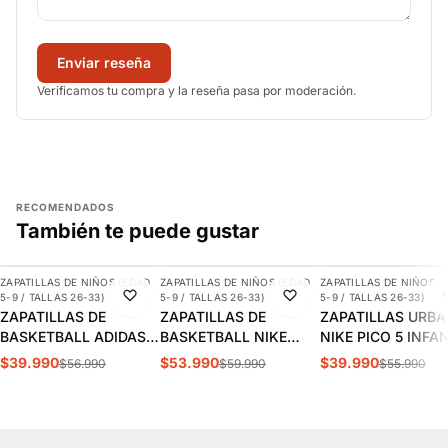
Enviar reseña
Verificamos tu compra y la reseña pasa por moderación.
RECOMENDADOS
También te puede gustar
AGREGAR
AGREGAR
AGREGAR
ZAPATILLAS DE NIÑOS (EDAD
ZAPATILLAS DE NIÑOS (EDAD
ZAPATILLAS DE NIÑOS (
-30%
-10%
-29%
5-9 / TALLAS 26-33)
5-9 / TALLAS 26-33)
5-9 / TALLAS 26-33)
ZAPATILLAS DE
ZAPATILLAS DE
ZAPATILLAS URB
BASKETBALL ADIDAS
BASKETBALL NIKE
NIKE PICO 5 INFA
CROSS EM UP 5K
TEAM HUSTLE D 12 PS
AR4161-100
$39.990
$53.990
$39.990
$56.990
$59.990
$55.990
INFANTIL | GY2874
INFANTIL HF6280-400