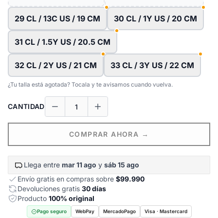
29 CL / 13C US / 19 CM
30 CL / 1Y US / 20 CM
31 CL / 1.5Y US / 20.5 CM
32 CL / 2Y US / 21 CM
33 CL / 3Y US / 22 CM
¿Tu talla está agotada? Tocala y te avisamos cuando vuelva.
CANTIDAD
COMPRAR AHORA →
Llega entre
mar 11 ago
y
sáb 15 ago
Envío gratis en compras sobre
$99.990
Devoluciones gratis
30 días
Producto
100% original
Pago seguro
WebPay
MercadoPago
Visa · Mastercard