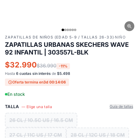
ZAPATILLAS DE NIÑOS (EDAD 5-9 / TALLAS 26-33)
·
NIÑO
ZAPATILLAS URBANAS SKECHERS WAVE
92 INFANTIL | 303557L-BLK
$32.990
$36.990
-11%
Hasta
6 cuotas sin interés
de
$5.498
Oferta termina en
3d 00:14:05
En stock
TALLA
Guía de tallas
— Elige una talla
26 CL / 10.5C US / 16.5 CM
27 CL / 11C US / 17 CM
28 CL / 12C US / 18 CM