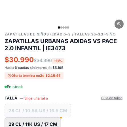
ZAPATILLAS DE NIÑOS (EDAD 5-9 / TALLAS 26-33)
·
NIÑO
ZAPATILLAS URBANAS ADIDAS VS PACE
2.0 INFANTIL | IE3473
$30.990
$34.990
-11%
Hasta
6 cuotas sin interés
de
$5.165
Oferta termina en
2d 12:15:44
En stock
TALLA
Guía de tallas
— Elige una talla
28 CL / 10.5K US / 16.5 CM
29 CL / 11K US / 17 CM