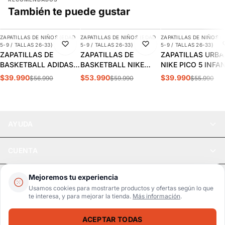
También te puede gustar
AGREGAR
AGREGAR
AGREGAR
ZAPATILLAS DE NIÑOS (EDAD
ZAPATILLAS DE NIÑOS (EDAD
ZAPATILLAS DE NIÑOS (
-30%
-10%
-29%
5-9 / TALLAS 26-33)
5-9 / TALLAS 26-33)
5-9 / TALLAS 26-33)
ZAPATILLAS DE
ZAPATILLAS DE
ZAPATILLAS URB
BASKETBALL ADIDAS
BASKETBALL NIKE
NIKE PICO 5 INFA
CROSS EM UP 5K
TEAM HUSTLE D 12 PS
AR4161-100
$39.990
$53.990
$39.990
$56.990
$59.990
$55.990
INFANTIL | GY2874
INFANTIL HF6280-400
AYUDA
CUENTA
LEGAL
Mejoremos tu experiencia
Usamos cookies para mostrarte productos y ofertas según lo que
te interesa, y para mejorar la tienda.
Más información
.
Pago seguro
SSL / Datos protegidos
ACEPTAR TODAS
Realsport © 2026