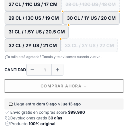
27 CL / 11C US / 17 CM
28 CL / 12C US / 18 CM
29 CL / 13C US / 19 CM
30 CL / 1Y US / 20 CM
31 CL / 1.5Y US / 20.5 CM
32 CL / 2Y US / 21 CM
33 CL / 3Y US / 22 CM
¿Tu talla está agotada? Tocala y te avisamos cuando vuelva.
CANTIDAD
COMPRAR AHORA →
Llega entre
dom 9 ago
y
jue 13 ago
Envío gratis en compras sobre
$99.990
Devoluciones gratis
30 días
Producto
100% original