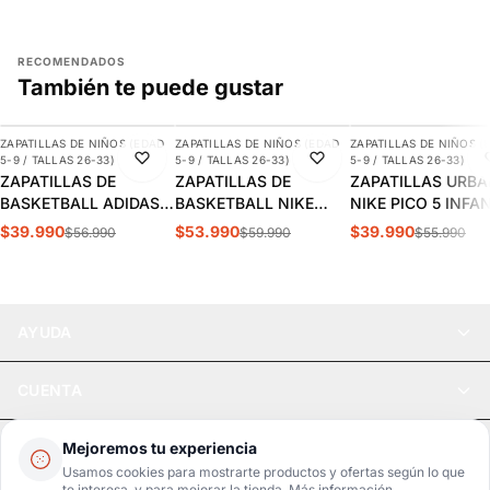
RECOMENDADOS
También te puede gustar
AGREGAR
AGREGAR
AGREGAR
ZAPATILLAS DE NIÑOS (EDAD
ZAPATILLAS DE NIÑOS (EDAD
ZAPATILLAS DE NIÑOS (
-30%
-10%
-29%
5-9 / TALLAS 26-33)
5-9 / TALLAS 26-33)
5-9 / TALLAS 26-33)
ZAPATILLAS DE
ZAPATILLAS DE
ZAPATILLAS URB
BASKETBALL ADIDAS
BASKETBALL NIKE
NIKE PICO 5 INFA
CROSS EM UP 5K
TEAM HUSTLE D 12 PS
AR4161-100
$39.990
$53.990
$39.990
$56.990
$59.990
$55.990
INFANTIL | GY2874
INFANTIL HF6280-400
AYUDA
CUENTA
LEGAL
Mejoremos tu experiencia
Usamos cookies para mostrarte productos y ofertas según lo que
te interesa, y para mejorar la tienda.
Más información
.