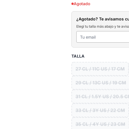
Agotado
¿Agotado? Te avisamos c
Elegí tu talla más abajo y te avis
TALLA
27 CL / 11C US / 17 CM
29 CL / 13C US / 19 CM
31 CL / 1.5Y US / 20.5 
33 CL / 3Y US / 22 CM
35 CL / 4Y US / 23 CM