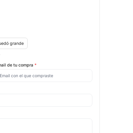
uedó grande
.
ail de tu compra
*