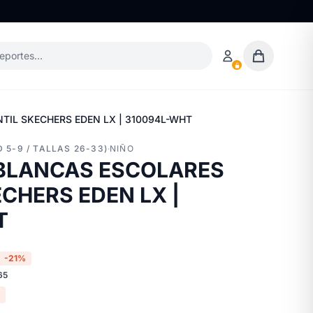
deportes…
TIL SKECHERS EDEN LX | 310094L-WHT
 5-9 / TALLAS 26-33)
·
NIÑO
 BLANCAS ESCOLARES
ECHERS EDEN LX |
T
-21%
65