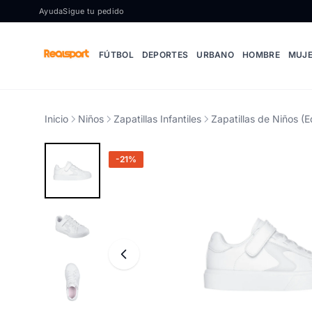
Ir al contenido
Ayuda
Sigue tu pedido
FÚTBOL
DEPORTES
URBANO
HOMBRE
MUJ
Inicio
Niños
Zapatillas Infantiles
Zapatillas de Niños (E
-21%