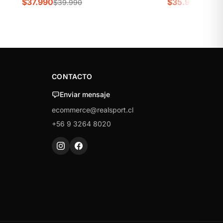
$37.990
$35.990
$39.990
$39.9
CONTACTO
Enviar mensaje
ecommerce@realsport.cl
+56 9 3264 8020