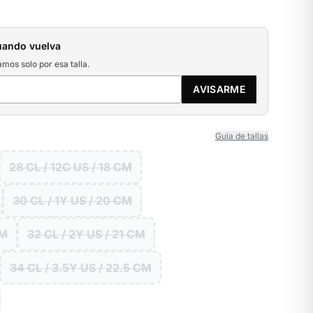
uando vuelva
amos solo por esa talla.
AVISARME
Guía de tallas
28 CL / 12C US / 18 CM
30 CL / 1Y US / 20 CM
CM
32 CL / 2Y US / 21 CM
34 CL / 3.5Y US / 22.5 CM