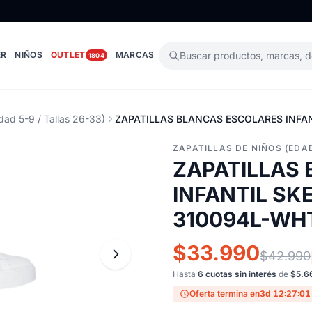
ER
NIÑOS
OUTLET
MARCAS
Buscar productos, marcas, 
1804
dad 5-9 / Tallas 26-33)
ZAPATILLAS BLANCAS ESCOLARES INFAN
ZAPATILLAS DE NIÑOS (EDAD
ZAPATILLAS
INFANTIL SK
310094L-WH
$33.990
$42.990
Hasta
6 cuotas sin interés
de
$5.6
Oferta termina en
3d 12:27:00