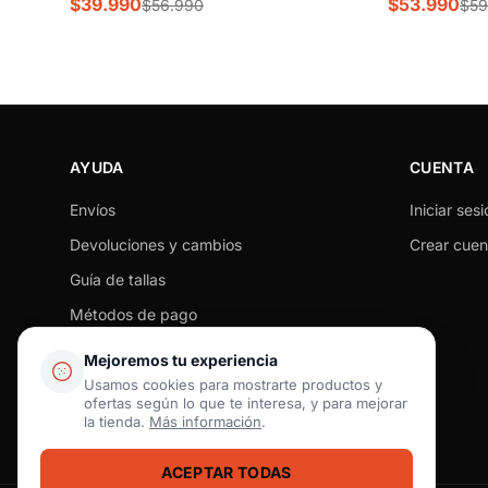
$39.990
$53.990
$56.990
$59
AYUDA
CUENTA
Envíos
Iniciar sesi
Devoluciones y cambios
Crear cuen
Guía de tallas
Métodos de pago
Seguimiento de pedido
Mejoremos tu experiencia
Preguntas frecuentes
Usamos cookies para mostrarte productos y
ofertas según lo que te interesa, y para mejorar
Contacto
la tienda.
Más información
.
ACEPTAR TODAS