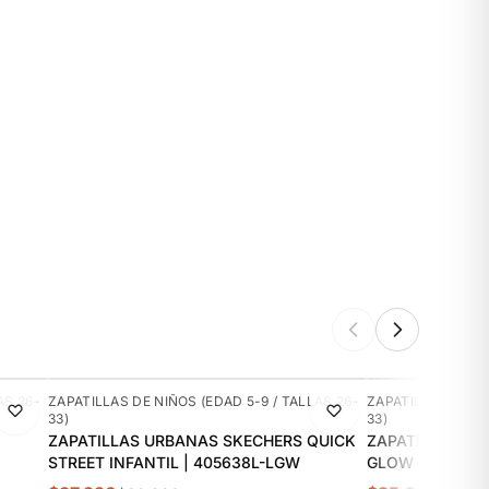
-5%
-10%
AS 26-
ZAPATILLAS DE NIÑOS (EDAD 5-9 / TALLAS 26-
ZAPATILLAS DE NI
33)
33)
ZAPATILLAS URBANAS SKECHERS QUICK
ZAPATILLAS UR
STREET INFANTIL | 405638L-LGW
GLOW ULTRA IN