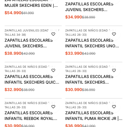
ÚLTIMAS 3
ZAPATILLAS ESCOLARES
MUJER SKECHERS EDEN |
JUVENIL SKECHERS
185110-BBK
$54.990
$61.990
MICROSPEC PLUS |
$34.990
$38.990
AGREGAR
AGREGAR
302636L-BBK
ZAPATILLAS JUVENILES (EDAD 10-15 /
ZAPATILLAS DE NIÑOS (EDAD 5-9 /
-9%
-21%
TALLAS 34-38)
TALLAS 26-33)
ZAPATILLAS ESCOLARES
ZAPATILLAS ESCOLARES
JUVENIL SKECHERS
INFANTIL SKECHERS UNO
DELODOX | 403694L-BBK
LITE | 403695L-BBK
$38.990
$33.990
$42.990
$42.990
AGREGAR
AGREGAR
ZAPATILLAS DE NIÑOS (EDAD 5-9 /
ZAPATILLAS DE NIÑOS (EDAD 5-9 /
-15%
-16%
TALLAS 26-33)
TALLAS 26-33)
ÚLTIMA 1
ZAPATILLAS ESCOLARES
ZAPATILLAS ESCOLARES
INFANTIL SKECHERS QUICK
INFANTIL SKECHERS
STREET | 405638L-BBK
BOUNDER | 405626L-BBK
$32.990
$30.990
$38.990
$36.990
AGREGAR
AGREGAR
ZAPATILLAS DE NIÑOS (EDAD 5-9 /
ZAPATILLAS DE NIÑOS (EDAD 5-9 /
-16%
-14%
TALLAS 26-33)
TALLAS 26-33)
ÚLTIMAS 3
ZAPATILLAS ESCOLARES
ZAPATILLAS ESCOLARES
INFANTIL REEBOK ROYAL
INFANTIL PUMA RICKIE JR |
PRIME 2.0 2V | 100202440
384311 02
$30.990
$36.990
$36.990
$42.990
AGREGAR
AGREGAR