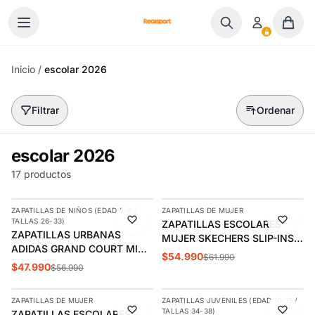
Ir al contenido
Inicio
/
escolar 2026
Filtrar
Ordenar
escolar 2026
17 productos
AGREGAR
AGREGAR
ZAPATILLAS DE NIÑOS (EDAD 5-9 /
ZAPATILLAS DE MUJER
-16%
-11%
TALLAS 26-33)
ZAPATILLAS ESCOLARES
ÚLTIMAS 3
ZAPATILLAS URBANAS
MUJER SKECHERS SLIP-INS
ADIDAS GRAND COURT MID
LX-ROYAL | 185008-BBK
$54.990
$61.990
INFANTIL | JR0803
$47.990
$56.990
AGREGAR
AGREGAR
ZAPATILLAS DE MUJER
ZAPATILLAS JUVENILES (EDAD 10-15 /
-11%
-10%
TALLAS 34-38)
ZAPATILLAS ESCOLARES