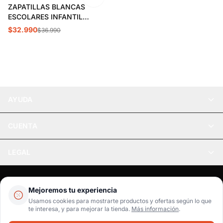
ZAPATILLAS BLANCAS
ESCOLARES INFANTIL
SKECHERS DYNAMATIC |
$32.990
$36.990
302629L-WHT
AYUDA
CUENTA
LEGAL
Pago seguro
SSL / Datos protegidos
Mejoremos tu experiencia
Realsport © 2026
Usamos cookies para mostrarte productos y ofertas según lo que
te interesa, y para mejorar la tienda.
Más información
.
WebPay
MercadoPago
Tarjetas