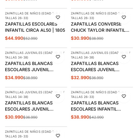
ZAPATILLAS DE NIÑOS (EDAD 5-9 /
ZAPATILLAS DE NIÑOS (EDAD 5-9 /
-15%
-21%
TALLAS 26-33)
TALLAS 26-33)
ZAPATILLAS ESCOLARES
ZAPATILLAS CONVERSE
INFANTIL CIRCA AL50 | 1805
CHUCK TAYLOR INFANTIL
3J256C-102
$44.990
$30.990
$52.990
$38.990
AGREGAR
AGREGAR
ZAPATILLAS JUVENILES (EDAD 10-15 /
ZAPATILLAS JUVENILES (EDAD 10-15 /
-10%
-11%
TALLAS 34-38)
TALLAS 34-38)
ÚLTIMAS 2
ÚLTIMA 1
ZAPATILLAS BLANCAS
ZAPATILLAS BLANCAS
ESCOLARES JUVENIL
ESCOLARES JUVENIL
SKECHERS MICROSPEC PLUS
SKECHERS DYNAMATIC |
$34.990
$32.990
$38.990
$36.990
AGREGAR
AGREGAR
| 302636L-WHT
302630L-WHT
ZAPATILLAS JUVENILES (EDAD 10-15 /
ZAPATILLAS DE NIÑOS (EDAD 5-9 /
-16%
-9%
TALLAS 34-38)
TALLAS 26-33)
ÚLTIMAS 2
ZAPATILLAS BLANCAS
ZAPATILLAS BLANCAS
ESCOLARES JUVENIL
ESCOLARES INFANTIL
SKECHERS BOUNDER |
SKECHERS VENDOX |
$30.990
$38.990
$36.990
$42.990
AGREGAR
405627L-WHT
403695L-W
ZAPATILLAS DE NIÑOS (EDAD 5-9 /
-11%
TALLAS 26-33)