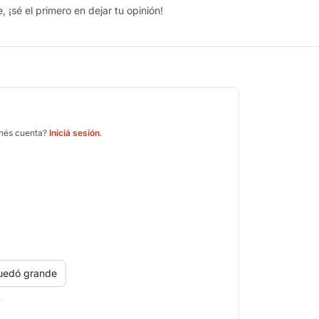
 ¡sé el primero en dejar tu opinión!
enés cuenta?
Iniciá sesión
.
uedó grande
.