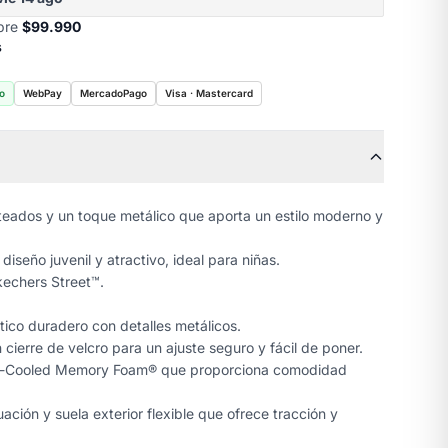
obre
$99.990
s
o
WebPay
MercadoPago
Visa · Mastercard
ateados y un toque metálico que aporta un estilo moderno y
iseño juvenil y atractivo, ideal para niñas.
Skechers Street™.
ético duradero con detalles metálicos.
 cierre de velcro para un ajuste seguro y fácil de poner.
 Air-Cooled Memory Foam® que proporciona comodidad
ación y suela exterior flexible que ofrece tracción y