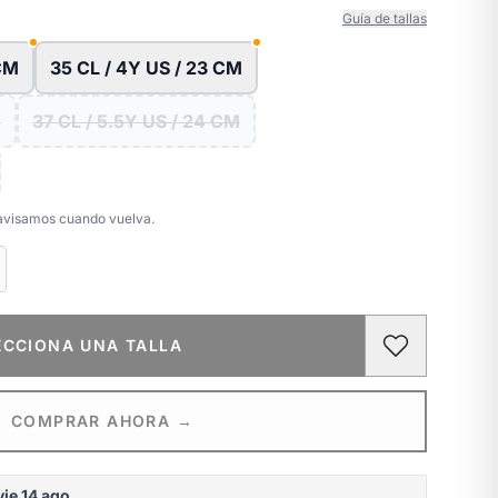
Guía de tallas
 CM
35 CL / 4Y US / 23 CM
M
37 CL / 5.5Y US / 24 CM
e avisamos cuando vuelva.
ECCIONA UNA TALLA
COMPRAR AHORA →
vie 14 ago