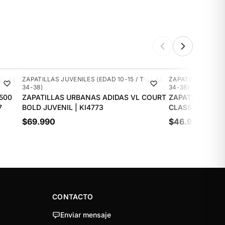
NUEVO
NUEVO
ALLAS
ZAPATILLAS JUVENILES (EDAD 10-15 / TALLAS
ZAPATILLAS JUVEN
34-38)
34-38)
500
ZAPATILLAS URBANAS ADIDAS VL COURT
ZAPATILLAS UR
7
BOLD JUVENIL | KI4773
CLASSIC JUVENI
$69.990
$46.990
CONTACTO
Enviar mensaje