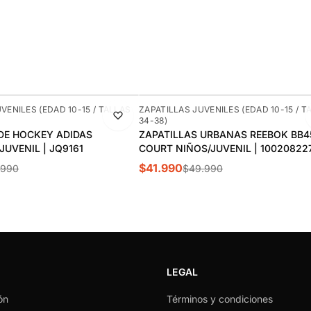
-16%
VENILES (EDAD 10-15 / TALLAS
ZAPATILLAS JUVENILES (EDAD 10-15 / T
34-38)
DE HOCKEY ADIDAS
ZAPATILLAS URBANAS REEBOK BB4
UVENIL | JQ9161
COURT NIÑOS/JUVENIL | 10020822
$41.990
.990
$49.990
LEGAL
ón
Términos y condiciones