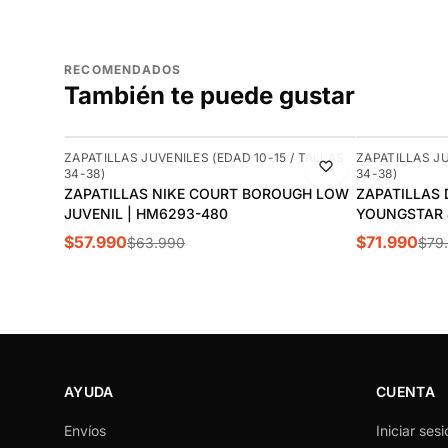
RECOMENDADOS
También te puede gustar
-9%
-10%
ZAPATILLAS JUVENILES (EDAD 10-15 / TALLAS
ZAPATILLAS JU
34-38)
34-38)
ZAPATILLAS NIKE COURT BOROUGH LOW
ZAPATILLAS 
JUVENIL | HM6293-480
YOUNGSTAR J
$57.990
$71.990
$63.990
$79
AYUDA
CUENTA
Envíos
Iniciar sesi