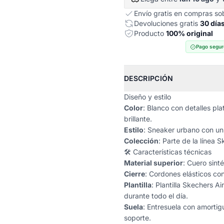
Envío gratis en compras s
Devoluciones gratis
30 día
Producto
100% original
Pago segur
DESCRIPCIÓN
Diseño y estilo
Color
: Blanco con detalles pl
brillante.
Estilo
: Sneaker urbano con un d
Colección
: Parte de la línea 
🛠️ Características técnicas
Material superior
: Cuero sint
Cierre
: Cordones elásticos con
Plantilla
: Plantilla Skechers
durante todo el día.
Suela
: Entresuela con amortigu
soporte.