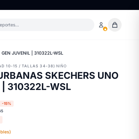
deportes…
GEN JUVENIL | 310322L-WSL
D 10-15 / TALLAS 34-38)
·
NIÑO
 URBANAS SKECHERS UNO
 | 310322L-WSL
-15%
65
bles)