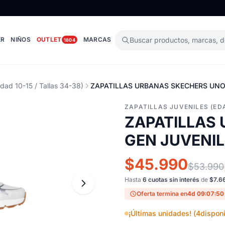
ER
NIÑOS
OUTLET
MARCAS
Buscar productos, marcas, 
1804
Edad 10-15 / Tallas 34-38)
ZAPATILLAS URBANAS SKECHERS UNO 
ZAPATILLAS JUVENILES (EDA
ZAPATILLAS
GEN JUVENIL
$45.990
$53.990
Hasta
6 cuotas sin interés
de
$7.6
Oferta termina en
4d 09:07:49
¡Últimas unidades! (
4
disponi