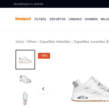
Ir al contenido
Ayuda
Sigue tu pedido
FÚTBOL
DEPORTES
URBANO
HOMBRE
MUJ
Inicio
Niños
Zapatillas Infantiles
Zapatillas Juveniles (
-15%