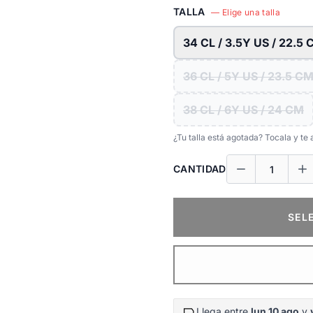
TALLA
— Elige una talla
34 CL / 3.5Y US / 22.5
36 CL / 5Y US / 23.5 C
38 CL / 6Y US / 24 CM
¿Tu talla está agotada? Tocala y t
CANTIDAD
SEL
Llega entre
lun 10 ago
y