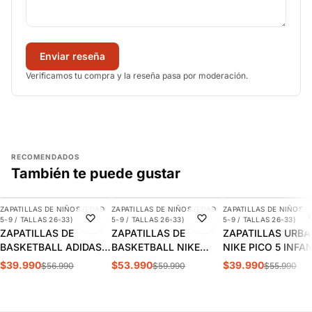
Enviar reseña
Verificamos tu compra y la reseña pasa por moderación.
RECOMENDADOS
También te puede gustar
AGREGAR
AGREGAR
AGREGAR
ZAPATILLAS DE NIÑOS (EDAD
ZAPATILLAS DE NIÑOS (EDAD
ZAPATILLAS DE NIÑOS (
-30%
-10%
-29%
5-9 / TALLAS 26-33)
5-9 / TALLAS 26-33)
5-9 / TALLAS 26-33)
ZAPATILLAS DE
ZAPATILLAS DE
ZAPATILLAS URB
BASKETBALL ADIDAS
BASKETBALL NIKE
NIKE PICO 5 INFA
CROSS EM UP 5K
TEAM HUSTLE D 12 PS
AR4161-100
$39.990
$53.990
$39.990
$56.990
$59.990
$55.990
INFANTIL | GY2874
INFANTIL HF6280-400