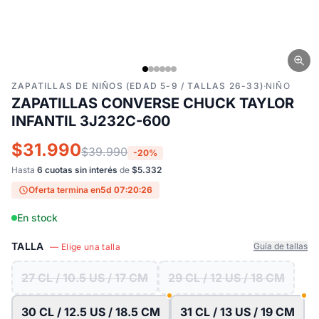
ZAPATILLAS DE NIÑOS (EDAD 5-9 / TALLAS 26-33)
·
NIÑO
ZAPATILLAS CONVERSE CHUCK TAYLOR
INFANTIL 3J232C-600
$31.990
$39.990
-20%
Hasta
6 cuotas sin interés
de
$5.332
Oferta termina en
5d 07:20:25
En stock
TALLA
Guía de tallas
— Elige una talla
27 CL / 10.5 US / 17 CM
29 CL / 12 US / 18 CM
30 CL / 12.5 US / 18.5 CM
31 CL / 13 US / 19 CM