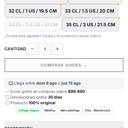
32 CL / 1 US / 19.5 CM
33 CL / 1.5 US / 20 CM
34 CL / 2.5 US / 21 CM
35 CL / 3 US / 21.5 CM
¿Tu talla está agotada? Tocala y te avisamos cuando vuelva.
CANTIDAD
COMPRAR AHORA →
Llega entre
dom 9 ago
y
jue 13 ago
Envío gratis en compras sobre
$99.990
Devoluciones gratis
30 días
Producto
100% original
Pago seguro
WebPay
MercadoPago
Visa · Mastercard