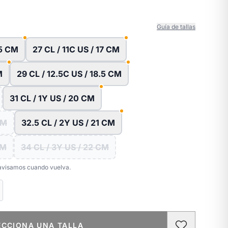
Guía de tallas
.5 CM
27 CL / 11C US / 17 CM
M
29 CL / 12.5C US / 18.5 CM
31 CL / 1Y US / 20 CM
CM
32.5 CL / 2Y US / 21 CM
CM
34 CL / 3Y US / 22 CM
e avisamos cuando vuelva.
ECCIONA UNA TALLA