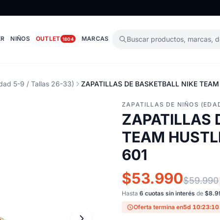
ER
NIÑOS
OUTLET
MARCAS
Buscar productos, marcas, 
1804
dad 5-9 / Tallas 26-33)
ZAPATILLAS DE BASKETBALL NIKE TEAM 
ZAPATILLAS DE NIÑOS (EDAD
ZAPATILLAS 
TEAM HUSTLE 
601
$53.990
$59.990
Hasta
6 cuotas sin interés
de
$8.9
Oferta termina en
5d 10:23:09