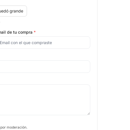
uedó grande
.
ail de tu compra
*
 por moderación.