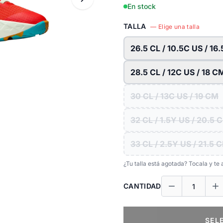
En stock
TALLA
— Elige una talla
26.5 CL / 10.5C US / 16
28.5 CL / 12C US / 18 C
30 CL / 13C US / 19 CM
32 CL / 1.5Y US / 20.5 
33 CL / 2.5Y US / 21.5 
¿Tu talla está agotada? Tocala y t
CANTIDAD
SEL