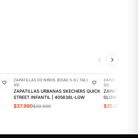
-5%
-10%
AS 26-
ZAPATILLAS DE NIÑOS (EDAD 5-9 / TALLAS 26-
ZAPATILLAS DE NI
33)
33)
ZAPATILLAS URBANAS SKECHERS QUICK
ZAPATILLAS UR
STREET INFANTIL | 405638L-LGW
GLOW ULTRA IN
$37.990
$35.990
$39.990
$39.9