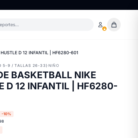
deportes…
HUSTLE D 12 INFANTIL | HF6280-601
 5-9 / TALLAS 26-33)
·
NIÑO
DE BASKETBALL NIKE
D 12 INFANTIL | HF6280-
-10%
98