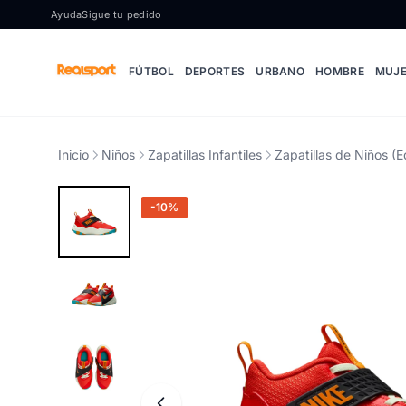
Ir al contenido
Ayuda
Sigue tu pedido
FÚTBOL
DEPORTES
URBANO
HOMBRE
MUJ
Inicio
Niños
Zapatillas Infantiles
Zapatillas de Niños (E
-10%