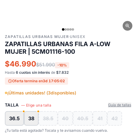
ZAPATILLAS URBANAS MUJER
·
UNISEX
ZAPATILLAS URBANAS FILA A-LOW
MUJER | 5CM01116-100
$46.990
$51.990
-10%
Hasta
6 cuotas sin interés
de
$7.832
Oferta termina en
3d 17:05:02
¡Últimas unidades! (
3
disponibles)
TALLA
Guía de tallas
— Elige una talla
36.5
38
38.5
40
40.5
41
42
¿Tu talla está agotada? Tocala y te avisamos cuando vuelva.