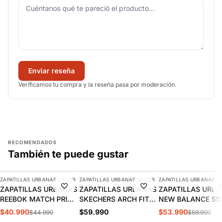
Enviar reseña
Verificamos tu compra y la reseña pasa por moderación.
RECOMENDADOS
También te puede gustar
AGREGAR
AGREGAR
AGREGAR
ZAPATILLAS URBANAS MUJER
ZAPATILLAS URBANAS MUJER
ZAPATILLAS URBANAS M
-9%
-10%
ZAPATILLAS URBANAS
ZAPATILLAS URBANAS
ZAPATILLAS URB
REEBOK MATCH PRIME
SKECHERS ARCH FIT
NEW BALANCE 51
V2 MUJER | 100261905
2.0 MUJER | 150051-
MUJER | WL515W
$40.990
$59.990
$53.990
$44.990
$59.990
BKMT