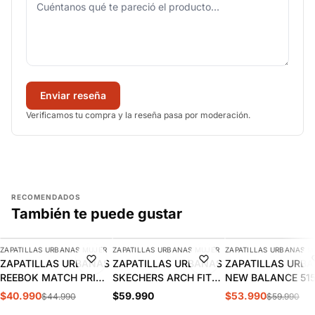
Enviar reseña
Verificamos tu compra y la reseña pasa por moderación.
RECOMENDADOS
También te puede gustar
AGREGAR
AGREGAR
AGREGAR
ZAPATILLAS URBANAS MUJER
ZAPATILLAS URBANAS MUJER
ZAPATILLAS URBANAS M
-9%
-10%
ZAPATILLAS URBANAS
ZAPATILLAS URBANAS
ZAPATILLAS URB
REEBOK MATCH PRIME
SKECHERS ARCH FIT
NEW BALANCE 51
V2 MUJER | 100261905
2.0 MUJER | 150051-
MUJER | WL515W
$40.990
$59.990
$53.990
$44.990
$59.990
BKMT