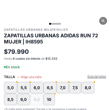
ZAPATILLAS URBANAS MUJER
·
MUJER
ZAPATILLAS URBANAS ADIDAS RUN 72
MUJER | IH8595
$79.990
Hasta
6 cuotas sin interés
de
$13.332
En stock
TALLA
Guía de tallas
— Elige una talla
5,0
5,5
6,0
6,5
7,0
7,5
8,0
8,5
9,0
9,5
10
¿Tu talla está agotada? Tocala y te avisamos cuando vuelva.