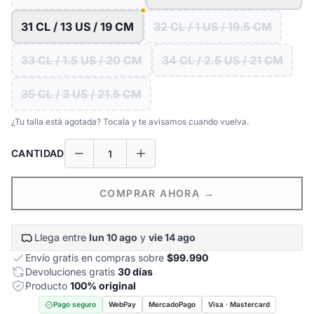
31 CL / 13 US / 19 CM
32 CL / 1 US / 19.5 CM
33 CL / 1.5 US / 20 CM
34 CL / 2.5 US / 21 CM
35 CL / 3 US / 21.5 CM
¿Tu talla está agotada? Tocala y te avisamos cuando vuelva.
CANTIDAD
COMPRAR AHORA →
Llega entre
lun 10 ago
y
vie 14 ago
Envío gratis en compras sobre
$99.990
Devoluciones gratis
30 días
Producto
100% original
Pago seguro
WebPay
MercadoPago
Visa · Mastercard