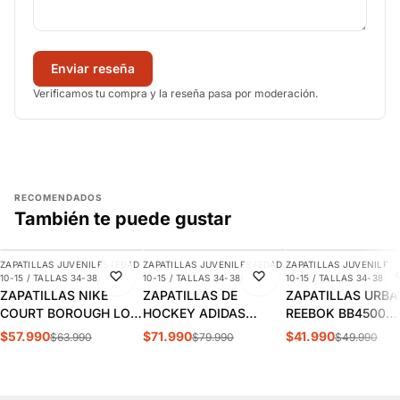
Enviar reseña
Verificamos tu compra y la reseña pasa por moderación.
RECOMENDADOS
También te puede gustar
AGREGAR
AGREGAR
AGREGAR
ZAPATILLAS JUVENILES (EDAD
ZAPATILLAS JUVENILES (EDAD
ZAPATILLAS JUVENILES 
-9%
-10%
-16%
10-15 / TALLAS 34-38)
10-15 / TALLAS 34-38)
10-15 / TALLAS 34-38)
ZAPATILLAS NIKE
ZAPATILLAS DE
ZAPATILLAS URB
COURT BOROUGH LOW
HOCKEY ADIDAS
REEBOK BB4500
JUVENIL | HM6293-
YOUNGSTAR JUVENIL |
COURT
$57.990
$71.990
$41.990
$63.990
$79.990
$49.990
480
JQ9161
NIÑOS/JUVENIL |
100208227