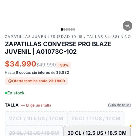
ZAPATILLAS JUVENILES (EDAD 10-15 / TALLAS 34-38)
·
NIÑO
ZAPATILLAS CONVERSE PRO BLAZE
JUVENIL | A01073C-102
$34.990
$49.990
-30%
Hasta
6 cuotas sin interés
de
$5.832
Oferta termina en
4d 23:17:59
En stock
TALLA
Guía de tallas
— Elige una talla
27 CL / 10.5 US / 17 CM
28 CL / 11 US / 17 CM
29 CL / 12 US / 18 CM
30 CL / 12.5 US / 18.5 CM