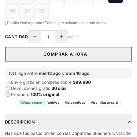
36
37
38
¿Tu talla está agotada? Tocala y te avisamos cuando vuelva.
CANTIDAD
máx.
2
COMPRAR AHORA →
Llega entre
mié 12 ago
y
dom 16 ago
Envío gratis en compras sobre
$99.990
Devoluciones gratis
30 días
Producto
100% original
Pago seguro
WebPay
MercadoPago
Visa · Mastercard
DESCRIPCIÓN
Haz que tus pasos brillen con las Zapatillas Skechers UNO Lite