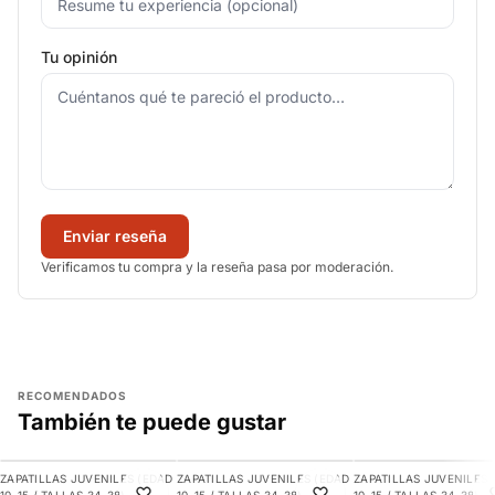
Tu opinión
Enviar reseña
Verificamos tu compra y la reseña pasa por moderación.
RECOMENDADOS
También te puede gustar
AGREGAR
AGREGAR
AGREGAR
ZAPATILLAS JUVENILES (EDAD
ZAPATILLAS JUVENILES (EDAD
ZAPATILLAS JUVENILES 
-9%
-10%
-16%