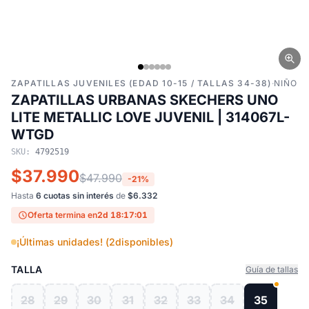
ZAPATILLAS JUVENILES (EDAD 10-15 / TALLAS 34-38)
·
NIÑO
ZAPATILLAS URBANAS SKECHERS UNO
LITE METALLIC LOVE JUVENIL | 314067L-
WTGD
SKU:
4792519
$37.990
$47.990
-21%
Hasta
6 cuotas sin interés
de
$6.332
Oferta termina en
2d 18:17:01
¡Últimas unidades! (
2
disponibles)
TALLA
Guía de tallas
28
29
30
31
32
33
34
35