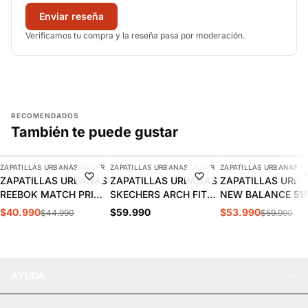
Enviar reseña
Verificamos tu compra y la reseña pasa por moderación.
RECOMENDADOS
También te puede gustar
AGREGAR
AGREGAR
AGREGAR
ZAPATILLAS URBANAS MUJER
ZAPATILLAS URBANAS MUJER
ZAPATILLAS URBANAS M
-9%
-10%
ZAPATILLAS URBANAS
ZAPATILLAS URBANAS
ZAPATILLAS URB
REEBOK MATCH PRIME
SKECHERS ARCH FIT
NEW BALANCE 51
V2 MUJER | 100261905
2.0 MUJER | 150051-
MUJER | WL515W
$40.990
$59.990
$53.990
$44.990
$59.990
BKMT
AYUDA