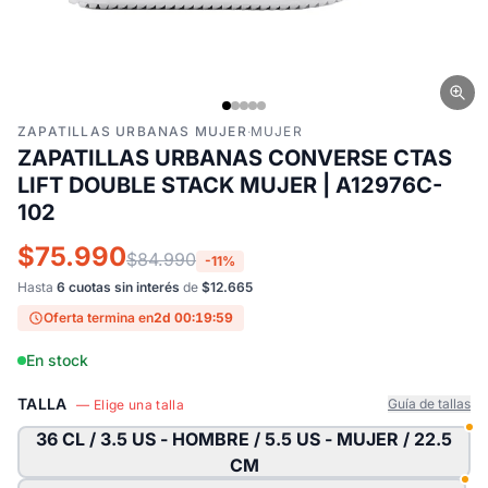
ZAPATILLAS URBANAS MUJER
·
MUJER
ZAPATILLAS URBANAS CONVERSE CTAS
LIFT DOUBLE STACK MUJER | A12976C-
102
$75.990
$84.990
-11%
Hasta
6 cuotas sin interés
de
$12.665
Oferta termina en
2d 00:19:58
En stock
TALLA
Guía de tallas
— Elige una talla
36 CL / 3.5 US - HOMBRE / 5.5 US - MUJER / 22.5
CM