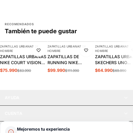
RECOMENDADOS
También te puede gustar
AGREGAR
AGREGAR
AGREGAR
ZAPATILLAS URBANAS DE
ZAPATILLAS URBANAS DE
ZAPATILLAS URBANAS D
-10%
-11%
-7%
HOMBRE
HOMBRE
HOMBRE
ZAPATILLAS URBANAS
ZAPATILLAS DE
ZAPATILLAS URB
NIKE COURT VISION
RUNNING NIKE
SKECHERS UNO
LOW HOMBRE |
INITIATOR HOMBRE |
STAND HOMBRE |
$75.990
$99.990
$64.990
$83.990
$111.990
$69.990
FZ0630-010
394055-100
52458-DKRD
AYUDA
CUENTA
LEGAL
Mejoremos tu experiencia