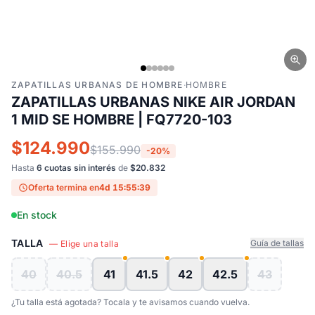
ZAPATILLAS URBANAS DE HOMBRE
·
HOMBRE
ZAPATILLAS URBANAS NIKE AIR JORDAN
1 MID SE HOMBRE | FQ7720-103
$124.990
$155.990
-20%
Hasta
6 cuotas sin interés
de
$20.832
Oferta termina en
4d 15:55:38
En stock
TALLA
Guía de tallas
— Elige una talla
40
40.5
41
41.5
42
42.5
43
¿Tu talla está agotada? Tocala y te avisamos cuando vuelva.