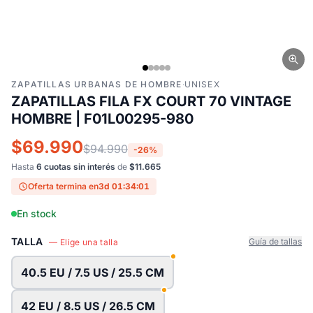
ZAPATILLAS URBANAS DE HOMBRE
·
UNISEX
ZAPATILLAS FILA FX COURT 70 VINTAGE
HOMBRE | F01L00295-980
$69.990
$94.990
-26%
Hasta
6 cuotas sin interés
de
$11.665
Oferta termina en
3d 01:34:00
En stock
TALLA
Guía de tallas
— Elige una talla
40.5 EU / 7.5 US / 25.5 CM
42 EU / 8.5 US / 26.5 CM