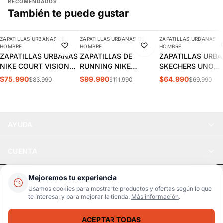
RECOMENDADOS
También te puede gustar
AGREGAR
AGREGAR
AGREGAR
ZAPATILLAS URBANAS DE
ZAPATILLAS URBANAS DE
ZAPATILLAS URBANAS D
-10%
-11%
-7%
HOMBRE
HOMBRE
HOMBRE
ZAPATILLAS URBANAS
ZAPATILLAS DE
ZAPATILLAS URB
NIKE COURT VISION
RUNNING NIKE
SKECHERS UNO
LOW HOMBRE |
INITIATOR HOMBRE |
STAND HOMBRE |
$75.990
$99.990
$64.990
$83.990
$111.990
$69.990
FZ0630-010
394055-100
52458-DKRD
AYUDA
CUENTA
LEGAL
Mejoremos tu experiencia
Usamos cookies para mostrarte productos y ofertas según lo que
te interesa, y para mejorar la tienda.
Más información
.
Pago seguro
SSL / Datos protegidos
ACEPTAR TODAS
Realsport © 2026