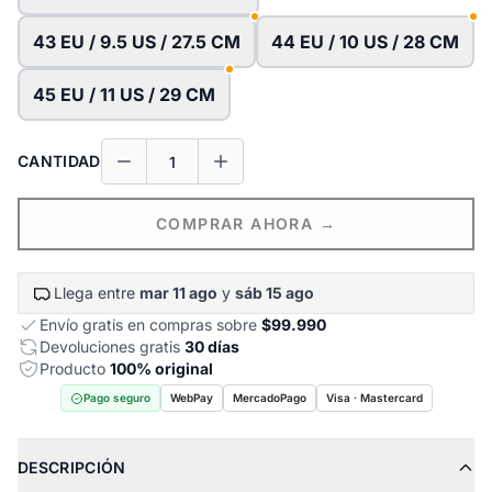
43 EU / 9.5 US / 27.5 CM
44 EU / 10 US / 28 CM
45 EU / 11 US / 29 CM
CANTIDAD
COMPRAR AHORA →
Llega entre
mar 11 ago
y
sáb 15 ago
Envío gratis en compras sobre
$99.990
Devoluciones gratis
30 días
Producto
100% original
Pago seguro
WebPay
MercadoPago
Visa · Mastercard
DESCRIPCIÓN