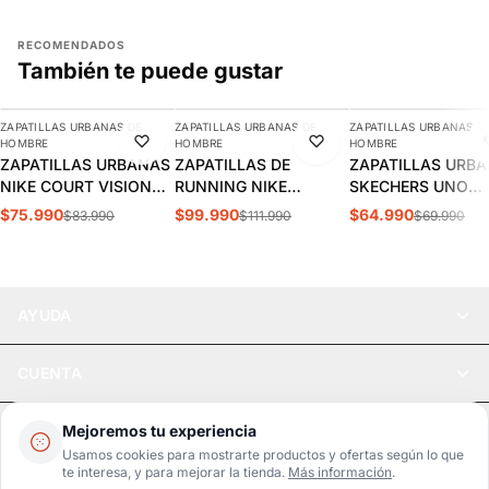
RECOMENDADOS
También te puede gustar
AGREGAR
AGREGAR
AGREGAR
ZAPATILLAS URBANAS DE
ZAPATILLAS URBANAS DE
ZAPATILLAS URBANAS D
-10%
-11%
-7%
HOMBRE
HOMBRE
HOMBRE
ZAPATILLAS URBANAS
ZAPATILLAS DE
ZAPATILLAS URB
NIKE COURT VISION
RUNNING NIKE
SKECHERS UNO
LOW HOMBRE |
INITIATOR HOMBRE |
STAND HOMBRE |
$75.990
$99.990
$64.990
$83.990
$111.990
$69.990
FZ0630-010
394055-100
52458-DKRD
AYUDA
CUENTA
LEGAL
Mejoremos tu experiencia
Usamos cookies para mostrarte productos y ofertas según lo que
te interesa, y para mejorar la tienda.
Más información
.