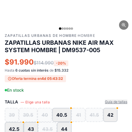
ZAPATILLAS URBANAS DE HOMBRE
·
HOMBRE
ZAPATILLAS URBANAS NIKE AIR MAX
SYSTEM HOMBRE | DM9537-005
$91.990
$114.990
-20%
Hasta
6 cuotas sin interés
de
$15.332
Oferta termina en
4d 05:43:31
En stock
TALLA
Guía de tallas
— Elige una talla
39
39.5
40
40.5
41
41.5
42
42.5
43
43.5
44