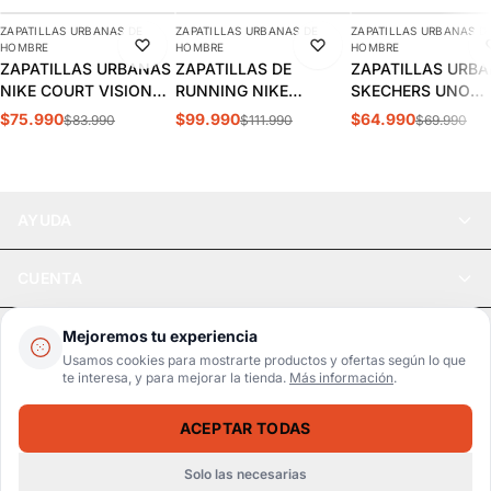
ZAPATILLAS URBANAS DE
ZAPATILLAS URBANAS DE
ZAPATILLAS URBANAS D
-10%
-11%
-7%
HOMBRE
HOMBRE
HOMBRE
ZAPATILLAS URBANAS
ZAPATILLAS DE
ZAPATILLAS URB
NIKE COURT VISION
RUNNING NIKE
SKECHERS UNO
LOW HOMBRE |
INITIATOR HOMBRE |
STAND HOMBRE |
$75.990
$99.990
$64.990
$83.990
$111.990
$69.990
FZ0630-010
394055-100
52458-DKRD
AYUDA
CUENTA
LEGAL
Mejoremos tu experiencia
Usamos cookies para mostrarte productos y ofertas según lo que
te interesa, y para mejorar la tienda.
Más información
.
Pago seguro
SSL / Datos protegidos
ACEPTAR TODAS
Realsport © 2026
ZAPATILLAS URBANAS CIRCA 211BOLD HOMBRE 13221
SELECCIONA UNA TALLA
$50.990
$59.990
Solo las necesarias
WebPay
MercadoPago
Tarjetas