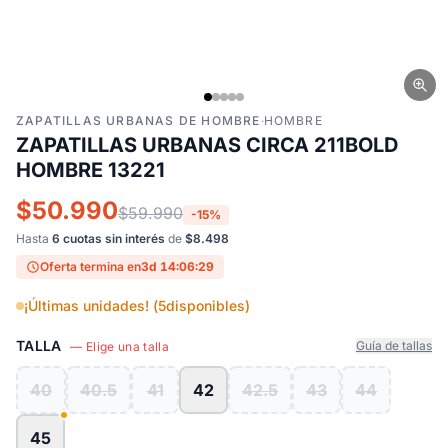
ZAPATILLAS URBANAS DE HOMBRE
·
HOMBRE
ZAPATILLAS URBANAS CIRCA 211BOLD
HOMBRE 13221
$50.990
$59.990
-15%
Hasta
6 cuotas sin interés
de
$8.498
Oferta termina en
3d 14:06:28
¡Últimas unidades! (
5
disponibles)
TALLA
Guía de tallas
— Elige una talla
40
40.5
41
42
42.5
43
44
45