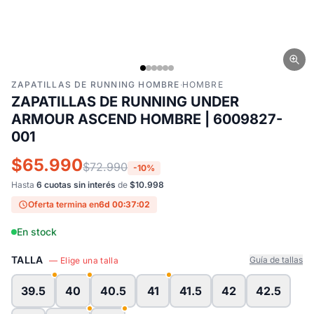
ZAPATILLAS DE RUNNING HOMBRE
·
HOMBRE
ZAPATILLAS DE RUNNING UNDER
ARMOUR ASCEND HOMBRE | 6009827-
001
$65.990
$72.990
-10%
Hasta
6 cuotas sin interés
de
$10.998
Oferta termina en
6d 00:37:02
En stock
TALLA
Guía de tallas
— Elige una talla
39.5
40
40.5
41
41.5
42
42.5