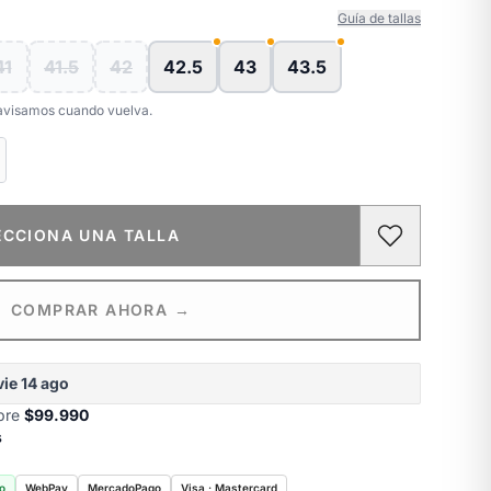
Guía de tallas
41
41.5
42
42.5
43
43.5
e avisamos cuando vuelva.
ECCIONA UNA TALLA
COMPRAR AHORA →
vie 14 ago
obre
$99.990
s
o
WebPay
MercadoPago
Visa · Mastercard