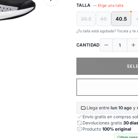
TALLA
— Elige una talla
39.5
40
40.5
¿Tu talla está agotada? Tocala y t
CANTIDAD
SEL
Llega entre
lun 10 ago
y
Envío gratis en compras s
Devoluciones gratis
30 día
Producto
100% original
Pago segur