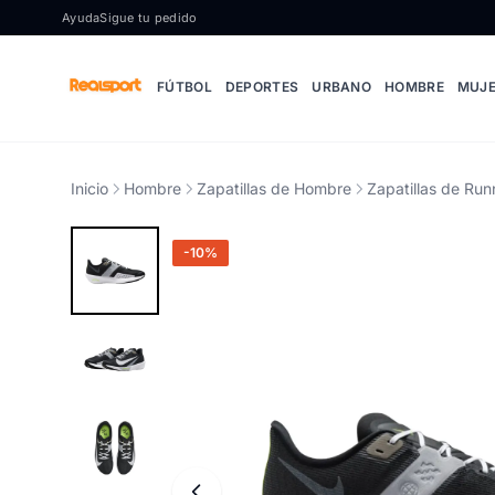
Ir al contenido
Ayuda
Sigue tu pedido
FÚTBOL
DEPORTES
URBANO
HOMBRE
MUJ
Inicio
Hombre
Zapatillas de Hombre
Zapatillas de Ru
-10%