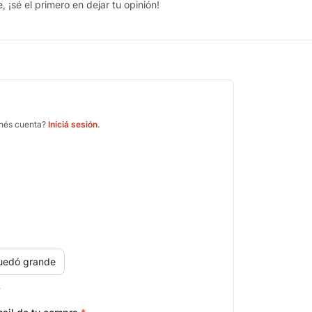
 ¡sé el primero en dejar tu opinión!
enés cuenta?
Iniciá sesión
.
uedó grande
.