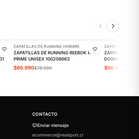
-15%
-11%
ZAPATILLAS DE RUNNING HOMBRE
ZAPATILLAS DE 
ZAPATILLAS DE RUNNING REEBOK ROAD
ZAPATILLAS DE
01
PRIME UNISEX 100208663
DOWNSHIFTER 1
$66.990
$66.990
$78.990
$74.9
CONTACTO
Enviar mensaje
ecommerce@realsport.cl