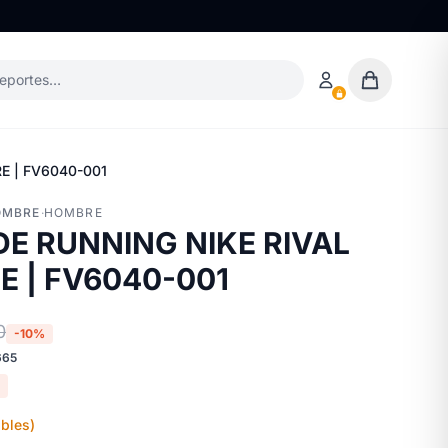
deportes…
E | FV6040-001
OMBRE
·
HOMBRE
DE RUNNING NIKE RIVAL
E | FV6040-001
0
-10%
665
bles)