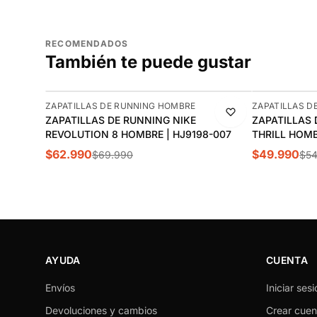
RECOMENDADOS
También te puede gustar
-10%
-9%
ZAPATILLAS DE RUNNING HOMBRE
ZAPATILLAS D
ZAPATILLAS DE RUNNING NIKE
ZAPATILLAS
REVOLUTION 8 HOMBRE | HJ9198-007
THRILL HOMBR
$62.990
$49.990
$69.990
$54
AYUDA
CUENTA
Envíos
Iniciar sesi
Devoluciones y cambios
Crear cuen