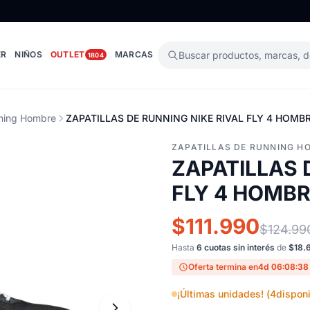
ER
NIÑOS
OUTLET
MARCAS
Buscar productos, marcas, 
1804
nning Hombre
ZAPATILLAS DE RUNNING NIKE RIVAL FLY 4 HOMBR
ZAPATILLAS DE RUNNING H
ZAPATILLAS 
FLY 4 HOMBR
$111.990
$124.99
Hasta
6 cuotas sin interés
de
$18.
Oferta termina en
4d 06:08:37
¡Últimas unidades! (
4
disponi