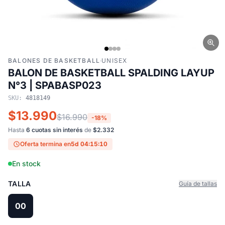
BALONES DE BASKETBALL
·
UNISEX
BALON DE BASKETBALL SPALDING LAYUP
N°3 | SPABASP023
SKU:
4818149
$13.990
$16.990
-18%
Hasta
6 cuotas sin interés
de
$2.332
Oferta termina en
5d 04:15:10
En stock
TALLA
Guía de tallas
00