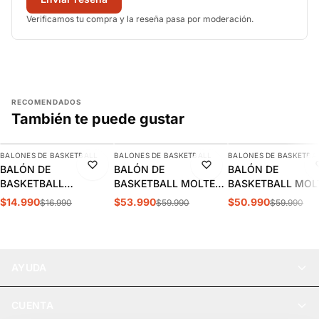
Verificamos tu compra y la reseña pasa por moderación.
RECOMENDADOS
También te puede gustar
AGREGAR
AGREGAR
AGREGAR
BALONES DE BASKETBALL
BALONES DE BASKETBALL
BALONES DE BASKETBA
-12%
-10%
-15%
BALÓN DE
BALÓN DE
BALÓN DE
BASKETBALL
BASKETBALL MOLTEN
BASKETBALL MOL
SPALDING LAYUP T.3 |
BG3800 LNB |
BG3200 N°7 |
$14.990
$53.990
$50.990
$16.990
$59.990
$59.990
SPABASP024
MO22125
MO22124
AYUDA
CUENTA