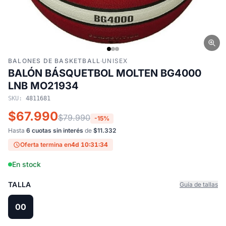
BALONES DE BASKETBALL
·
UNISEX
BALÓN BÁSQUETBOL MOLTEN BG4000
LNB MO21934
SKU:
4811681
$67.990
$79.990
-15%
Hasta
6 cuotas sin interés
de
$11.332
Oferta termina en
4d 10:31:34
En stock
TALLA
Guía de tallas
00