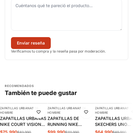
Enviar reseña
Verificamos tu compra y la reseña pasa por moderación.
RECOMENDADOS
También te puede gustar
AGREGAR
AGREGAR
AGREGAR
ZAPATILLAS URBANAS DE
ZAPATILLAS URBANAS DE
ZAPATILLAS URBANAS D
-10%
-11%
-7%
HOMBRE
HOMBRE
HOMBRE
ZAPATILLAS URBANAS
ZAPATILLAS DE
ZAPATILLAS URB
NIKE COURT VISION
RUNNING NIKE
SKECHERS UNO
LOW HOMBRE |
INITIATOR HOMBRE |
STAND HOMBRE |
$75.990
$99.990
$64.990
$83.990
$111.990
$69.990