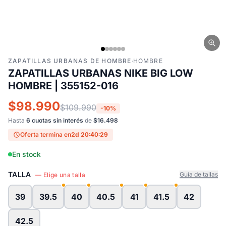
ZAPATILLAS URBANAS DE HOMBRE
·
HOMBRE
ZAPATILLAS URBANAS NIKE BIG LOW
HOMBRE | 355152-016
$98.990
$109.990
-10%
Hasta
6 cuotas sin interés
de
$16.498
Oferta termina en
2d 20:40:29
En stock
TALLA
Guía de tallas
— Elige una talla
39
39.5
40
40.5
41
41.5
42
42.5