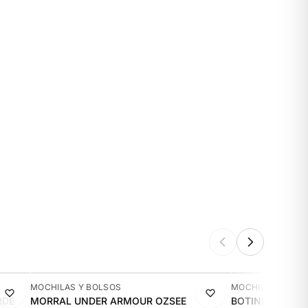
-19%
-20%
MOCHILAS Y BOLSOS
MOCHILAS Y BOL
RDE
MORRAL UNDER ARMOUR OZSEE
BOTINERO PARA