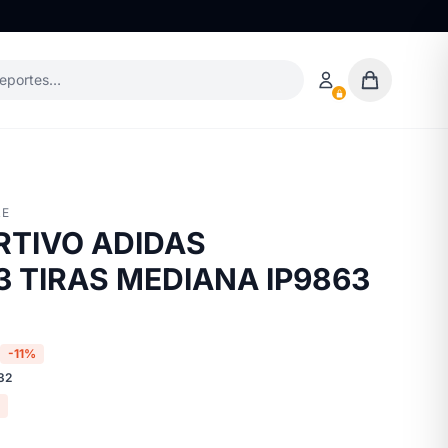
deportes…
RE
RTIVO ADIDAS
3 TIRAS MEDIANA IP9863
-11%
32