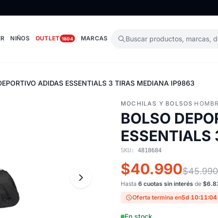
ER
NIÑOS
OUTLET
MARCAS
Buscar productos, marcas, 
1804
EPORTIVO ADIDAS ESSENTIALS 3 TIRAS MEDIANA IP9863
MOCHILAS Y BOLSOS
·
HOMB
BOLSO DEPO
ESSENTIALS 
SKU:
4818684
$40.990
$45.990
Hasta
6 cuotas sin interés
de
$6.8
Oferta termina en
5d 10:11:03
En stock