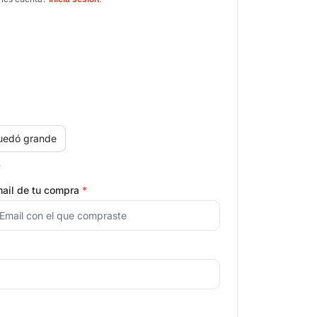
uedó grande
.
ail de tu compra
*