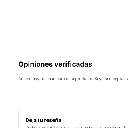
Opiniones verificadas
Aún no hay reseñas para este producto. Si ya lo compraste,
Deja tu reseña
¿Ya lo compraste? Usá el email de tu compra para verificar. ¿T