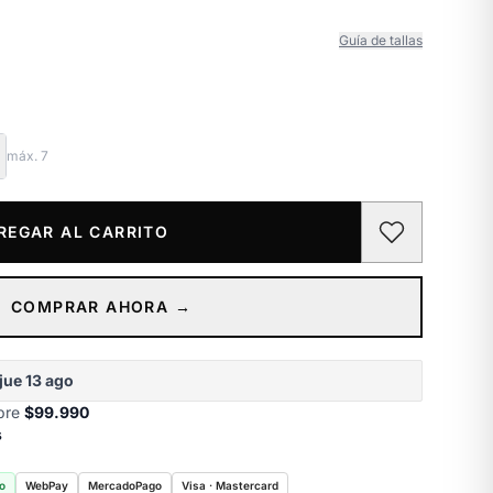
Guía de tallas
máx.
7
REGAR AL CARRITO
COMPRAR AHORA →
jue 13 ago
obre
$99.990
s
o
WebPay
MercadoPago
Visa · Mastercard