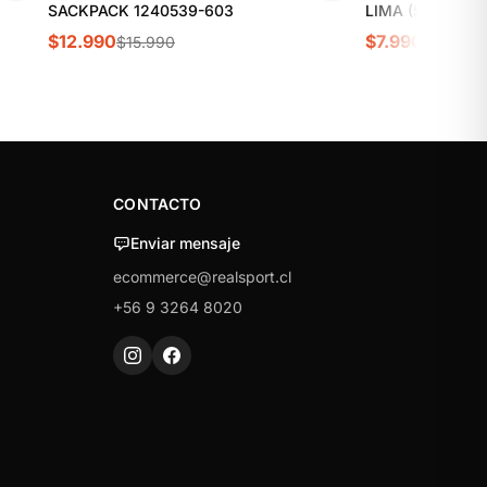
SACKPACK 1240539-603
LIMA (5LTS 36*
$12.990
$7.990
$15.990
$9.990
CONTACTO
Enviar mensaje
ecommerce@realsport.cl
+56 9 3264 8020