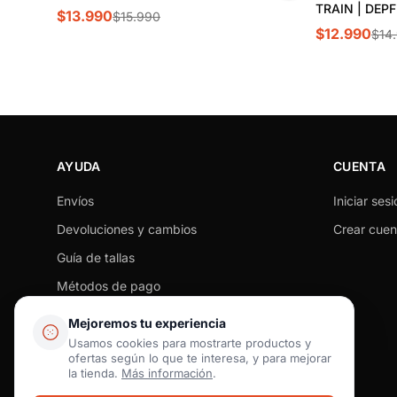
TRAIN | DEP
$13.990
$15.990
$12.990
$14
AYUDA
CUENTA
Envíos
Iniciar sesi
Devoluciones y cambios
Crear cuen
Guía de tallas
Métodos de pago
Seguimiento de pedido
Mejoremos tu experiencia
Preguntas frecuentes
Usamos cookies para mostrarte productos y
ofertas según lo que te interesa, y para mejorar
Contacto
la tienda.
Más información
.