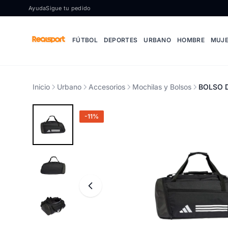
Ir al contenido
Ayuda
Sigue tu pedido
FÚTBOL
DEPORTES
URBANO
HOMBRE
MUJ
Inicio
Urbano
Accesorios
Mochilas y Bolsos
BOLSO D
-11%