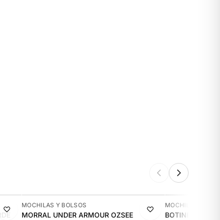
-19%
-20%
MOCHILAS Y BOLSOS
MOCHILAS Y BOL
RDE
MORRAL UNDER ARMOUR OZSEE
BOTINERO PARA