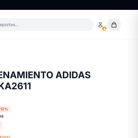
deportes…
X
ENAMIENTO ADIDAS
KA2611
-12%
98
bles)