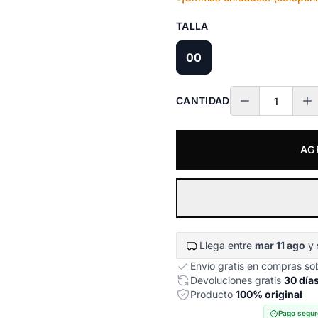
TALLA
00
CANTIDAD
AG
Llega entre
mar 11 ago
y
Envío gratis en compras s
Devoluciones gratis
30 día
Producto
100% original
Pago segur