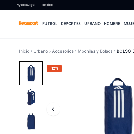
Ir al contenido
Ayuda
Sigue tu pedido
FÚTBOL
DEPORTES
URBANO
HOMBRE
MUJ
Inicio
Urbano
Accesorios
Mochilas y Bolsos
BOLSO 
-12%