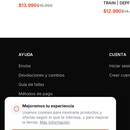
TRAIN | DEP
$13.990
$15.990
$12.990
$14
AYUDA
CUENTA
Envíos
Iniciar sesi
Devoluciones y cambios
Crear cuen
Guía de tallas
Métodos de pago
Seguimiento de pedido
Mejoremos tu experiencia
Preguntas frecuentes
Usamos cookies para mostrarte productos y
ofertas según lo que te interesa, y para mejorar
Contacto
la tienda.
Más información
.