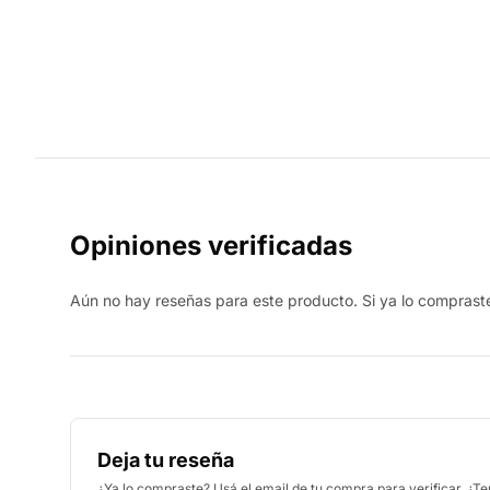
Opiniones verificadas
Aún no hay reseñas para este producto. Si ya lo compraste,
Deja tu reseña
¿Ya lo compraste? Usá el email de tu compra para verificar. ¿T