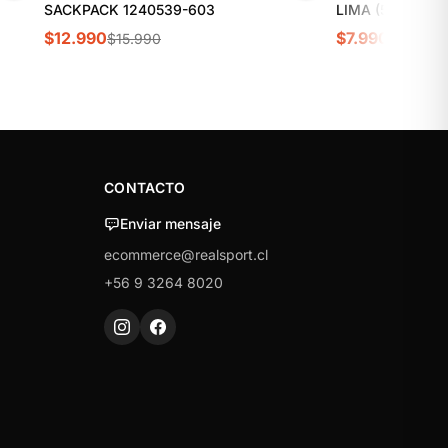
SACKPACK 1240539-603
LIMA (5LTS 36*
$12.990
$7.990
$15.990
$9.990
CONTACTO
Enviar mensaje
ecommerce@realsport.cl
+56 9 3264 8020