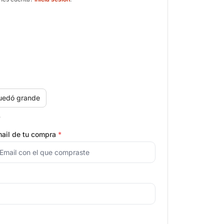
uedó grande
.
ail de tu compra
*