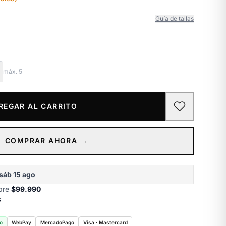
Guía de tallas
máx.
5
REGAR AL CARRITO
COMPRAR AHORA →
sáb 15 ago
obre
$99.990
s
o
WebPay
MercadoPago
Visa · Mastercard