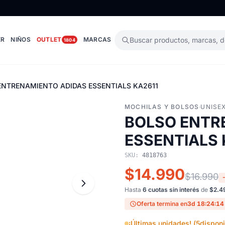
ER
NIÑOS
OUTLET
MARCAS
Buscar productos, marcas, 
1804
ENTRENAMIENTO ADIDAS ESSENTIALS KA2611
MOCHILAS Y BOLSOS
·
UNISE
BOLSO ENTR
ESSENTIALS 
SKU:
4818763
$14.990
$16.990
Hasta
6 cuotas sin interés
de
$2.4
Oferta termina en
3d 18:24:13
¡Últimas unidades! (
5
disponi