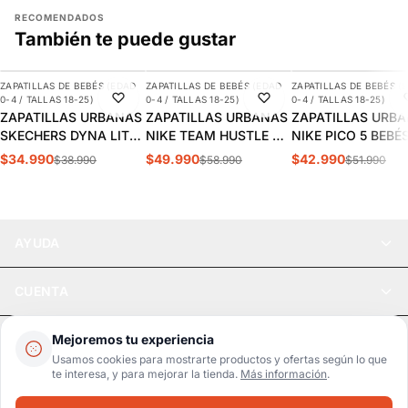
RECOMENDADOS
También te puede gustar
AGREGAR
AGREGAR
AGREGAR
ZAPATILLAS DE BEBÉS (EDAD
ZAPATILLAS DE BEBÉS (EDAD
ZAPATILLAS DE BEBÉS (
-10%
-15%
-17%
0-4 / TALLAS 18-25)
0-4 / TALLAS 18-25)
0-4 / TALLAS 18-25)
ZAPATILLAS URBANAS
ZAPATILLAS URBANAS
ZAPATILLAS URB
SKECHERS DYNA LITE
NIKE TEAM HUSTLE D
NIKE PICO 5 BEBÉS
BEBÉS | 403904N-
10 LIL BEBÉS |
AR4162-100
$34.990
$49.990
$42.990
$38.990
$58.990
$51.990
BKRY
DQ0665-300
AYUDA
CUENTA
LEGAL
Mejoremos tu experiencia
Usamos cookies para mostrarte productos y ofertas según lo que
te interesa, y para mejorar la tienda.
Más información
.
Pago seguro
SSL / Datos protegidos