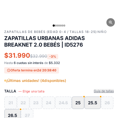
ZAPATILLAS DE BEBÉS (EDAD 0-4 / TALLAS 18-25)
·
NIÑO
ZAPATILLAS URBANAS ADIDAS
BREAKNET 2.0 BEBÉS | ID5276
$31.990
$32.990
-3%
Hasta
6 cuotas sin interés
de
$5.332
Oferta termina en
2d 20:38:39
¡Últimas unidades! (
4
disponibles)
TALLA
Guía de tallas
— Elige una talla
21
22
23
24
24.5
25
25.5
26
26.5
27