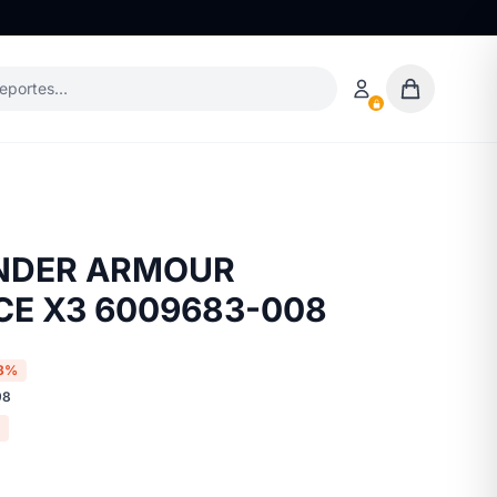
deportes…
NDER ARMOUR
E X3 6009683-008
8%
98