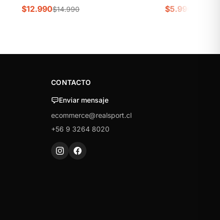
$12.990
$5.990
$14.990
$6.990
CONTACTO
Enviar mensaje
ecommerce@realsport.cl
+56 9 3264 8020