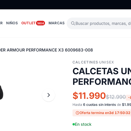
ER
NIÑOS
OUTLET
MARCAS
Buscar productos, marcas, 
1804
ER ARMOUR PERFORMANCE X3 6009683-008
CALCETINES
·
UNISEX
CALCETAS U
PERFORMANC
$11.990
$12.990
-
Hasta
6 cuotas sin interés
de
$1.9
Oferta termina en
3d 17:50:31
En stock