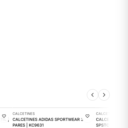
-13%
-14%
CALCETINES
CALCETINES
TIL |
CALCETINES ADIDAS SPORTWEAR 3
CALCETINES SP
PARES | KC9631
SPSTCON003