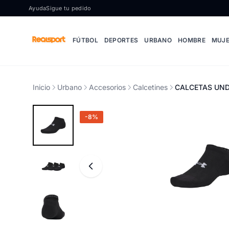
Ir al contenido
Ayuda
Sigue tu pedido
FÚTBOL
DEPORTES
URBANO
HOMBRE
MUJ
Inicio
Urbano
Accesorios
Calcetines
CALCETAS UND
-8%