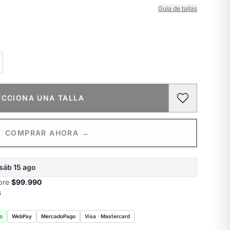
Guía de tallas
ECCIONA UNA TALLA
COMPRAR AHORA →
sáb 15 ago
obre
$99.990
s
o
WebPay
MercadoPago
Visa · Mastercard