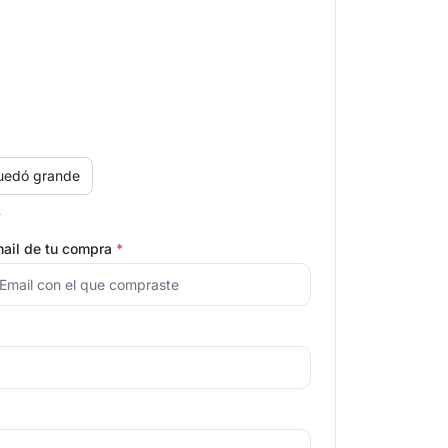
uedó grande
.
ail de tu compra
*