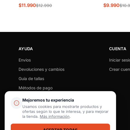
$11.990
$9.990
$12.990
$10.
AYUDA
CUENTA
Envíos
Iniciar sesi
Devoluciones y cambios
Crear cuen
Guía de tallas
Métodos de pago
Seguimiento de pedido
Mejoremos tu experiencia
Preguntas frecuentes
Usamos cookies para mostrarte productos y
ofertas según lo que te interesa, y para mejorar
Contacto
la tienda.
Más información
.
ACEPTAR TODAS