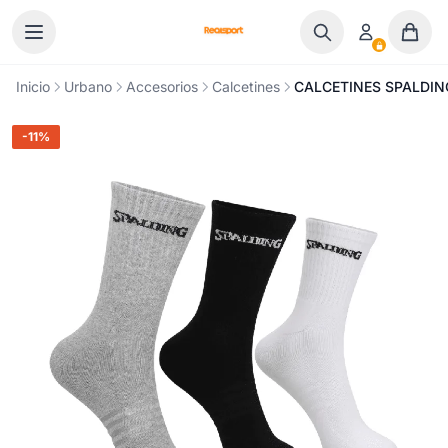
Ir al contenido
Inicio
Urbano
Accesorios
Calcetines
CALCETINES SPALDIN
-11%