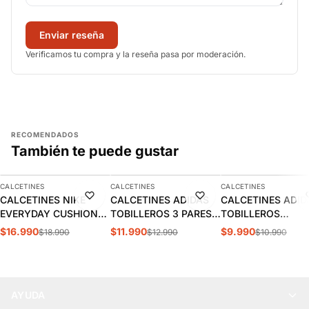
Enviar reseña
Verificamos tu compra y la reseña pasa por moderación.
RECOMENDADOS
También te puede gustar
AGREGAR
AGREGAR
AGREGAR
CALCETINES
CALCETINES
CALCETINES
-11%
-8%
-9%
CALCETINES NIKE
CALCETINES ADIDAS
CALCETINES ADID
EVERYDAY CUSHIONED
TOBILLEROS 3 PARES |
TOBILLEROS
3PR | SX7664-010
EE1151
ACOLCHADOS 3PP
$16.990
$11.990
$9.990
$18.990
$12.990
$10.990
DZ9385
AYUDA