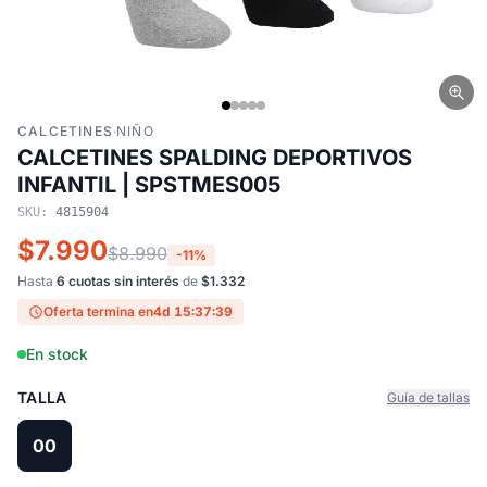
CALCETINES
·
NIÑO
CALCETINES SPALDING DEPORTIVOS
INFANTIL | SPSTMES005
SKU:
4815904
$7.990
$8.990
-11%
Hasta
6 cuotas sin interés
de
$1.332
Oferta termina en
4d 15:37:39
En stock
TALLA
Guía de tallas
00