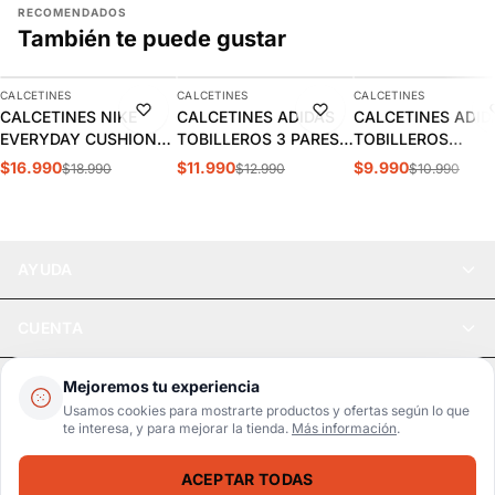
RECOMENDADOS
También te puede gustar
AGREGAR
AGREGAR
AGREGAR
CALCETINES
CALCETINES
CALCETINES
-11%
-8%
-9%
CALCETINES NIKE
CALCETINES ADIDAS
CALCETINES ADID
EVERYDAY CUSHIONED
TOBILLEROS 3 PARES |
TOBILLEROS
3PR | SX7664-010
EE1151
ACOLCHADOS 3PP
$16.990
$11.990
$9.990
$18.990
$12.990
$10.990
DZ9385
AYUDA
CUENTA
LEGAL
Mejoremos tu experiencia
Usamos cookies para mostrarte productos y ofertas según lo que
te interesa, y para mejorar la tienda.
Más información
.
Pago seguro
SSL / Datos protegidos
ACEPTAR TODAS
Realsport © 2026