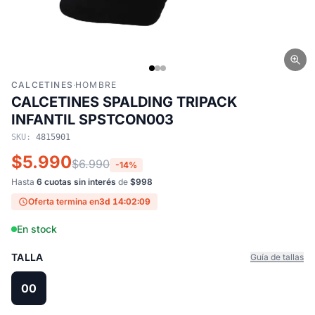
CALCETINES
·
HOMBRE
CALCETINES SPALDING TRIPACK
INFANTIL SPSTCON003
SKU:
4815901
$5.990
$6.990
-14%
Hasta
6 cuotas sin interés
de
$998
Oferta termina en
3d 14:02:08
En stock
TALLA
Guía de tallas
00