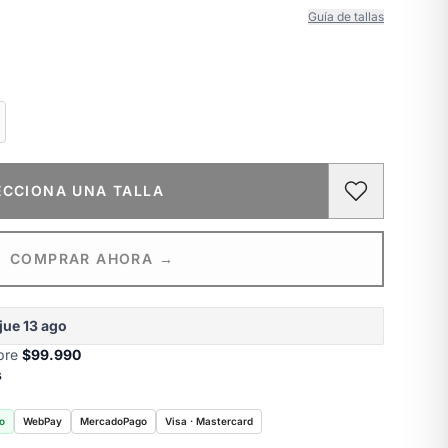
Guía de tallas
ECCIONA UNA TALLA
COMPRAR AHORA →
jue 13 ago
obre
$99.990
s
o
WebPay
MercadoPago
Visa · Mastercard