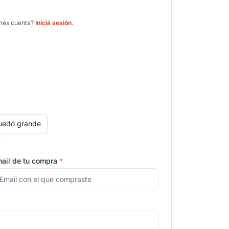
enés cuenta?
Iniciá sesión
.
uedó grande
.
ail de tu compra
*