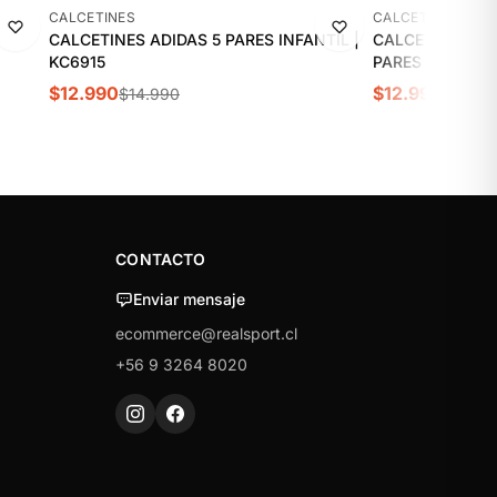
-13%
-13%
CALCETINES
CALCETINES
CALCETINES ADIDAS 5 PARES INFANTIL |
CALCETINES AD
KC6915
PARES | KC9631
$12.990
$12.990
$14.990
$14.99
CONTACTO
Enviar mensaje
ecommerce@realsport.cl
+56 9 3264 8020