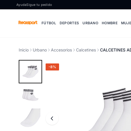
Ir al contenido
Ayuda
Sigue tu pedido
FÚTBOL
DEPORTES
URBANO
HOMBRE
MUJ
Inicio
Urbano
Accesorios
Calcetines
CALCETINES AD
-8%