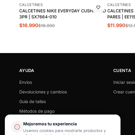
-11%
-8%
CALCETINES
CALCETINES
CALCETINES NIKE EVERYDAY CUSHIONED
CALCETINES 
3PR | SX7664-010
PARES | EE115
$16.990
$11.990
$18.990
$12.
AYUDA
CUENTA
Envíos
Iniciar sesi
Devoluciones y cambios
Crear cuen
Guía de tallas
Métodos de pago
Seguimiento de pedido
Mejoremos tu experiencia
Preguntas frecuentes
Usamos cookies para mostrarte productos y