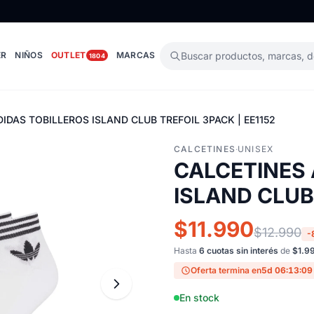
ER
NIÑOS
OUTLET
MARCAS
Buscar productos, marcas, 
1804
IDAS TOBILLEROS ISLAND CLUB TREFOIL 3PACK | EE1152
CALCETINES
·
UNISEX
CALCETINES 
ISLAND CLUB 
$11.990
$12.990
-
Hasta
6 cuotas sin interés
de
$1.9
Oferta termina en
5d 06:13:08
En stock