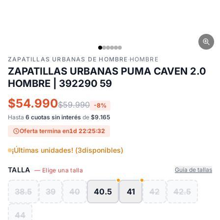
ZAPATILLAS URBANAS DE HOMBRE
·
HOMBRE
ZAPATILLAS URBANAS PUMA CAVEN 2.0
HOMBRE | 392290 59
$54.990
$59.990
-8%
Hasta
6 cuotas sin interés
de
$9.165
Oferta termina en
1d 22:25:31
¡Últimas unidades! (
3
disponibles)
TALLA
Guía de tallas
— Elige una talla
38.5
39
40
40.5
41
42
42.5
44