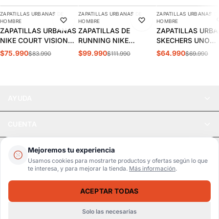
ZAPATILLAS URBANAS DE
ZAPATILLAS URBANAS DE
ZAPATILLAS URBANAS D
-10%
-11%
-7%
HOMBRE
HOMBRE
HOMBRE
ZAPATILLAS URBANAS
ZAPATILLAS DE
ZAPATILLAS URB
NIKE COURT VISION
RUNNING NIKE
SKECHERS UNO
LOW HOMBRE |
INITIATOR HOMBRE |
STAND HOMBRE |
$75.990
$99.990
$64.990
$83.990
$111.990
$69.990
FZ0630-010
394055-100
52458-DKRD
AYUDA
CUENTA
LEGAL
Mejoremos tu experiencia
Usamos cookies para mostrarte productos y ofertas según lo que
te interesa, y para mejorar la tienda.
Más información
.
Pago seguro
SSL / Datos protegidos
ACEPTAR TODAS
Realsport © 2026
ZAPATILLAS URBANAS PUMA CAVEN 2.0 HOMBRE | 392290 59
SELECCIONA UNA TALLA
$54.990
$59.990
Solo las necesarias
WebPay
MercadoPago
Tarjetas