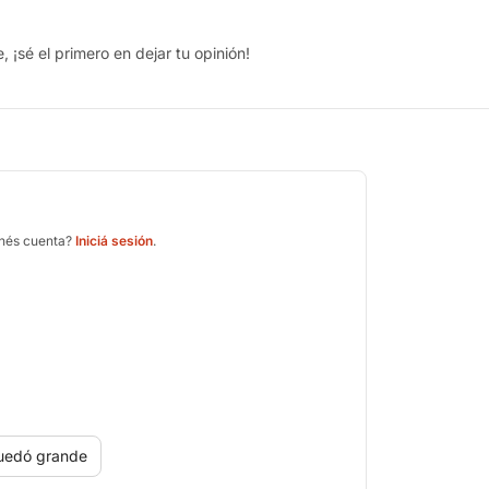
 ¡sé el primero en dejar tu opinión!
enés cuenta?
Iniciá sesión
.
uedó grande