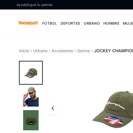
Ir al contenido
Ayuda
Sigue tu pedido
FÚTBOL
DEPORTES
URBANO
HOMBRE
MUJ
Inicio
Urbano
Accesorios
Gorros
JOCKEY CHAMPION