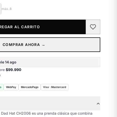
máx.
8
REGAR AL CARRITO
COMPRAR AHORA →
vie 14 ago
obre
$99.990
s
o
WebPay
MercadoPago
Visa · Mastercard
e Dad Hat CH2006 es una prenda clásica que combina