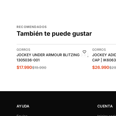
RECOMENDADOS
También te puede gustar
-10%
-10%
GORROS
GORROS
JOCKEY UNDER ARMOUR BLITZING 3.0 |
JOCKEY ADID
1305036-001
CAP | IK6063
$17.990
$26.990
$19.990
$29
AYUDA
CUENTA