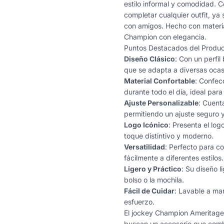
estilo informal y comodidad. 
completar cualquier outfit, ya 
con amigos. Hecho con materia
Champion con elegancia.
Puntos Destacados del Produc
Diseño Clásico
: Con un perfil
que se adapta a diversas ocas
Material Confortable
: Confec
durante todo el día, ideal para 
Ajuste Personalizable
: Cuent
permitiendo un ajuste seguro 
Logo Icónico
: Presenta el lo
toque distintivo y moderno.
Versatilidad
: Perfecto para c
fácilmente a diferentes estilos.
Ligero y Práctico
: Su diseño l
bolso o la mochila.
Fácil de Cuidar
: Lavable a ma
esfuerzo.
El jockey Champion Ameritage
buscan un accesorio que combi