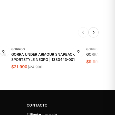
-12%
-23%
GORROS
GORROS
AGE
GORRA UNDER ARMOUR SNAPBACK
GORRA SPALDIN
SPORTSTYLE NEGRO | 1383443-001
$9.990
$12.990
$21.990
$24.990
CONTACTO
Enviar mensaje