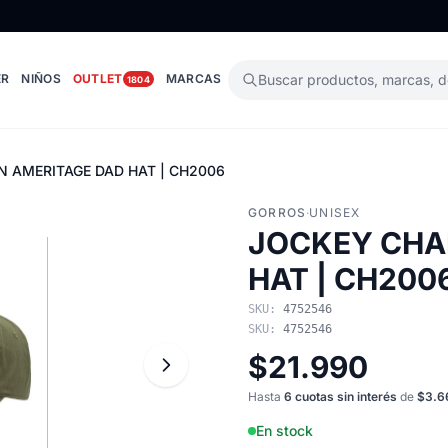
ER
NIÑOS
OUTLET
MARCAS
Buscar productos, marcas, 
1804
 AMERITAGE DAD HAT | CH2006
GORROS
·
UNISEX
JOCKEY CHA
HAT | CH200
SKU:
4752546
SKU:
4752546
$21.990
Hasta
6 cuotas sin interés
de
$3.6
En stock