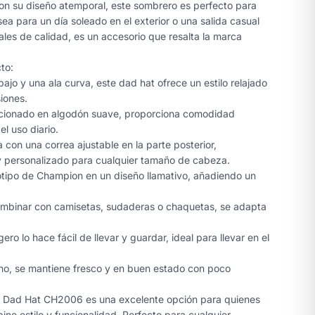
Con su diseño atemporal, este sombrero es perfecto para
sea para un día soleado en el exterior o una salida casual
les de calidad, es un accesorio que resalta la marca
to:
 bajo y una ala curva, este dad hat ofrece un estilo relajado
iones.
cionado en algodón suave, proporciona comodidad
el uso diario.
a con una correa ajustable en la parte posterior,
y personalizado para cualquier tamaño de cabeza.
gotipo de Champion en un diseño llamativo, añadiendo un
ombinar con camisetas, sudaderas o chaquetas, se adapta
igero lo hace fácil de llevar y guardar, ideal para llevar en el
no, se mantiene fresco y en buen estado con poco
 Dad Hat CH2006 es una excelente opción para quienes
ne estilo y funcionalidad. Perfecto para cualquier